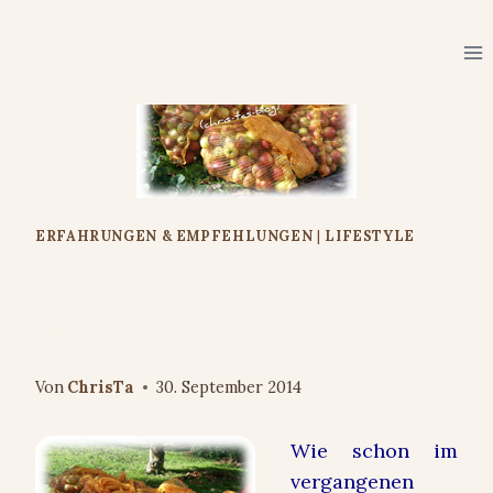
Zum
Inhalt
springen
ERFAHRUNGEN & EMPFEHLUNGEN
|
LIFESTYLE
Apfelernte – und was daraus
wurde
Von
ChrisTa
30. September 2014
Wie schon im
vergangenen