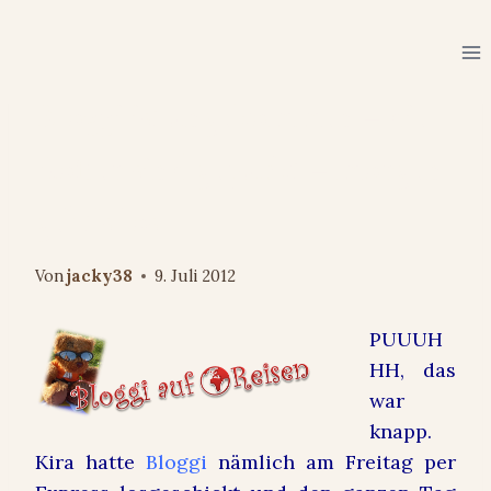
Zum
Inhalt
springen
ERFAHRUNGEN & EMPFEHLUNGEN
Bloggi ist angekommen – die
Koffer sind gepackt – morgen
geht`s los
Von
jacky38
9. Juli 2012
PUUUH
HH, das
war
knapp.
Kira hatte
Bloggi
nämlich am Freitag per