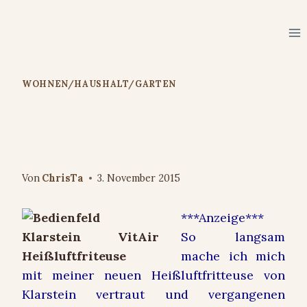
Zum
Inhalt
springen
WOHNEN/HAUSHALT/GARTEN
Brathähnchen aus der VitAir
Heißluftfritteuse
Von
ChrisTa
3. November 2015
***Anzeige***
So langsam
mache ich mich
mit meiner neuen Heißluftfritteuse von
Klarstein vertraut und vergangenen