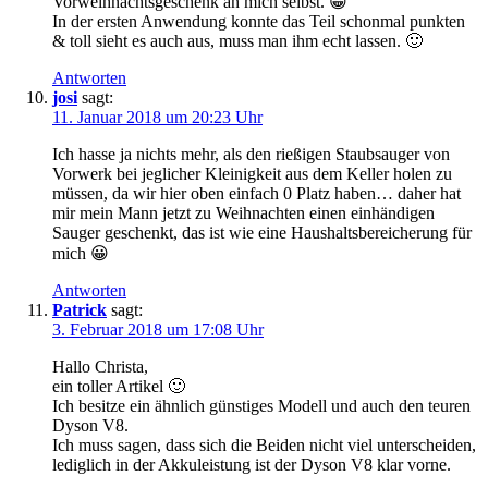
Vorweihnachtsgeschenk an mich selbst. 😀
In der ersten Anwendung konnte das Teil schonmal punkten
& toll sieht es auch aus, muss man ihm echt lassen. 🙂
Antworten
josi
sagt:
11. Januar 2018 um 20:23 Uhr
Ich hasse ja nichts mehr, als den rießigen Staubsauger von
Vorwerk bei jeglicher Kleinigkeit aus dem Keller holen zu
müssen, da wir hier oben einfach 0 Platz haben… daher hat
mir mein Mann jetzt zu Weihnachten einen einhändigen
Sauger geschenkt, das ist wie eine Haushaltsbereicherung für
mich 😀
Antworten
Patrick
sagt:
3. Februar 2018 um 17:08 Uhr
Hallo Christa,
ein toller Artikel 🙂
Ich besitze ein ähnlich günstiges Modell und auch den teuren
Dyson V8.
Ich muss sagen, dass sich die Beiden nicht viel unterscheiden,
lediglich in der Akkuleistung ist der Dyson V8 klar vorne.