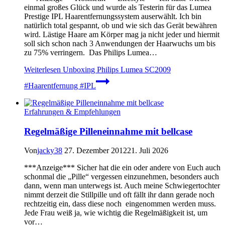
einmal großes Glück und wurde als Testerin für das Lumea
Prestige IPL Haarentfernungssystem auserwählt. Ich bin
natürlich total gespannt, ob und wie sich das Gerät bewähren
wird. Lästige Haare am Körper mag ja nicht jeder und hiermit
soll sich schon nach 3 Anwendungen der Haarwuchs um bis
zu 75% verringern. Das Philips Lumea…
Weiterlesen
Unboxing Philips Lumea SC2009
#Haarentfernung #IPL
Erfahrungen & Empfehlungen
Regelmäßige Pilleneinnahme mit bellcase
Von
jacky38
27. Dezember 2012
21. Juli 2026
***Anzeige*** Sicher hat die ein oder andere von Euch auch
schonmal die „Pille“ vergessen einzunehmen, besonders auch
dann, wenn man unterwegs ist. Auch meine Schwiegertochter
nimmt derzeit die Stillpille und oft fällt ihr dann gerade noch
rechtzeitig ein, dass diese noch eingenommen werden muss.
Jede Frau weiß ja, wie wichtig die Regelmäßigkeit ist, um
vor…