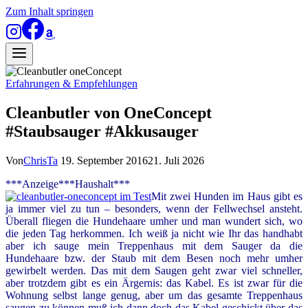
Zum Inhalt springen
Erfahrungen & Empfehlungen
Cleanbutler von OneConcept
#Staubsauger #Akkusauger
Von
ChrisTa
19. September 2016
21. Juli 2026
***Anzeige***Haushalt***
Mit zwei Hunden im Haus gibt es
ja immer viel zu tun – besonders, wenn der Fellwechsel ansteht.
Überall fliegen die Hundehaare umher und man wundert sich, wo
die jeden Tag herkommen. Ich weiß ja nicht wie Ihr das handhabt
aber ich sauge mein Treppenhaus mit dem Sauger da die
Hundehaare bzw. der Staub mit dem Besen noch mehr umher
gewirbelt werden. Das mit dem Saugen geht zwar viel schneller,
aber trotzdem gibt es ein Ärgernis: das Kabel. Es ist zwar für die
Wohnung selbst lange genug, aber um das gesamte Treppenhaus
saugen zu können muß ich dann doch das Kabel geschickt über das