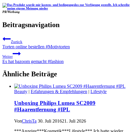
PR/Werbung
Beitragsnavigation
Zurück
Torten online bestellen #Motivtorten
Weiter
Es hat bazoom gemacht #fashion
Ähnliche Beiträge
Beauty
|
Erfahrungen & Empfehlungen
|
Lifestyle
Unboxing Philips Lumea SC2009
#Haarentfernung #IPL
Von
ChrisTa
30. Juli 2016
21. Juli 2026
***Anzeige***Kosmetik***Lifestyle*** Ich hatte wieder