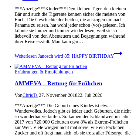
***Anzeige***Kinder*** Den kleinen Tiger, den kleinen
Bär und auch die Tigerente kennen sicher die meisten von
Euch. Die Geschichte der beiden, die auszogen um nach
Panama zu reisen, hat wohl jeder schon (vor)-gelesen. Ich
könnte sie immer und immer wieder lesen, weil sie so
liebevoll von den Abenteuern und Begegnungen während
ihrer Reise erzählt. Man kann gar…
Weiterlesen
Janosch wird 85: HAPPY BIRTHDAY
Erfahrungen & Empfehlungen
AMMEVA – Rettung für Frühchen
Von
ChrisTa
27. November 2018
22. Juli 2026
***Anzeige*** Die Geburt eines Kindes ist etwas
Wundervolles. Jedoch gibt es leider auch Geburten, die nicht
so wunderbar verlaufen. So kamen deutschlandweit im Jahr
2017 von 720.000 Geburten etwa 8% als Extrem-Frühchen
zur Welt. Viele wiegen nicht mal soviel wie ein Päckchen
Zucker und oft fragt man sich, ob sie trotz aller Fürsorge, die