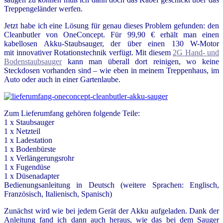
Treppengeländer werfen.
Jetzt habe ich eine Lösung für genau dieses Problem gefunden: den
Cleanbutler von OneConcept. Für 99,90 € erhält man einen
kabellosen Akku-Staubsauger, der über einen 130 W-Motor
mit innovativer Rotationstechnik verfügt. Mit diesem
2G Hand- und
Bodenstaubsauger
kann man überall dort reinigen, wo keine
Steckdosen vorhanden sind – wie eben in meinem Treppenhaus, im
Auto oder auch in einer Gartenlaube.
Zum Lieferumfang gehören folgende Teile:
1 x Staubsauger
1 x Netzteil
1 x Ladestation
1 x Bodenbürste
1 x Verlängerungsrohr
1 x Fugendüse
1 x Düsenadapter
Bedienungsanleitung in Deutsch (weitere Sprachen: Englisch,
Französisch, Italienisch, Spanisch)
Zunächst wird wie bei jedem Gerät der Akku aufgeladen. Dank der
Anleitung fand ich dann auch heraus, wie das bei dem Sauger