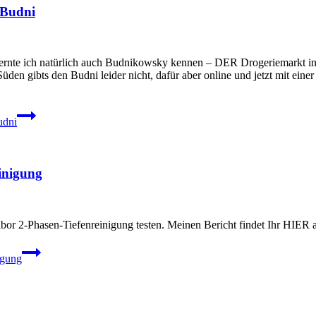
 Budni
te ich natürlich auch Budnikowsky kennen – DER Drogeriemarkt in d
 Süden gibts den Budni leider nicht, dafür aber online und jetzt mit ein
udni
einigung
abor 2-Phasen-Tiefenreinigung testen. Meinen Bericht findet Ihr HIER
igung