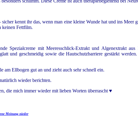
t es besonders schlimm. Diese Creme ist auch therapiebegleitend bei Neu
– sicher kennt ihr das, wenn man eine kleine Wunde hat und ins Meer g
ch keinen Fettfilm.
ettende Spezialcreme mit Meeresschlick-Extrakt und Algenextrakt a
r glatt und geschmeidig sowie die Hautschutzbarriere gestärkt werde
lle am Ellbogen gut an und zieht auch sehr schnell ein.
natürlich wieder berichten.
en, die mich immer wieder mit lieben Worten überrascht ♥