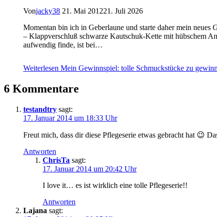
Von
jacky38
21. Mai 2012
21. Juli 2026
Momentan bin ich in Geberlaune und starte daher mein neues G
– Klappverschluß schwarze Kautschuk-Kette mit hübschem Anh
aufwendig finde, ist bei…
Weiterlesen
Mein Gewinnspiel: tolle Schmuckstücke zu gewin
6 Kommentare
testandtry
sagt:
17. Januar 2014 um 18:33 Uhr
Freut mich, dass dir diese Pflegeserie etwas gebracht hat 😉 
Antworten
ChrisTa
sagt:
17. Januar 2014 um 20:42 Uhr
I love it… es ist wirklich eine tolle Pflegeserie!!
Antworten
Lajana
sagt: