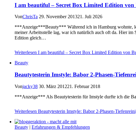
I am beautiful – Secret Box Limited Edition von
Von
ChrisTa
29. November 2013
21. Juli 2026
***Anzeige***Beauty*** Während ich in Hamburg wohnte, lern
meiner Arbeitsstelle lag, war ich natürlich auch oft da. Hier im
Edition gleich…
Weiterlesen
I am beautiful – Secret Box Limited Edition von B
Beauty
Beautytesterin Imstyle: Babor 2-Phasen-Tiefenr
Von
jacky38
30. März 2012
21. Februar 2018
***Anzeige*** Als Beautytesterin für Imstyle durfte ich die B
Weiterlesen
Beautytesterin Imstyle: Babor 2-Phasen-Tiefenrein
Beauty
|
Erfahrungen & Empfehlungen