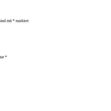
sind mit
*
markiert
tar
*