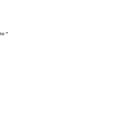
tar
*