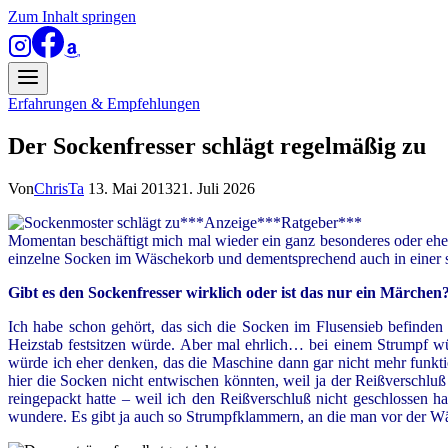
Zum Inhalt springen
Erfahrungen & Empfehlungen
Der Sockenfresser schlägt regelmäßig zu
Von
ChrisTa
13. Mai 2013
21. Juli 2026
***Anzeige***Ratgeber***
Momentan beschäftigt mich mal wieder ein ganz besonderes oder eh
einzelne Socken im Wäschekorb und dementsprechend auch in einer 
Gibt
es
den
Sockenfresser
wirklich
oder ist das nur ein Märchen
Ich habe schon gehört, das sich die Socken im Flusensieb befinden
Heizstab festsitzen würde. Aber mal ehrlich… bei einem Strumpf w
würde ich eher denken, das die Maschine dann gar nicht mehr funk
hier die Socken nicht entwischen könnten, weil ja der Reißverschl
reingepackt hatte – weil ich den Reißverschluß nicht geschlossen
wundere. Es gibt ja auch so Strumpfklammern, an die man vor der W