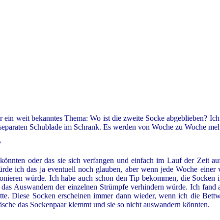
er ein weit bekanntes Thema: Wo ist die zweite Socke abgeblieben? I
separaten Schublade im Schrank. Es werden von Woche zu Woche mehr
?
 könnten oder das sie sich verfangen und einfach im Lauf der Zeit a
ürde ich das ja eventuell noch glauben, aber wenn jede Woche einer
tionieren würde. Ich habe auch schon den Tip bekommen, die Socken
uß das Auswandern der einzelnen Strümpfe verhindern würde. Ich fand 
 hatte. Diese Socken erscheinen immer dann wieder, wenn ich die Be
äsche das Sockenpaar klemmt und sie so nicht auswandern könnten.