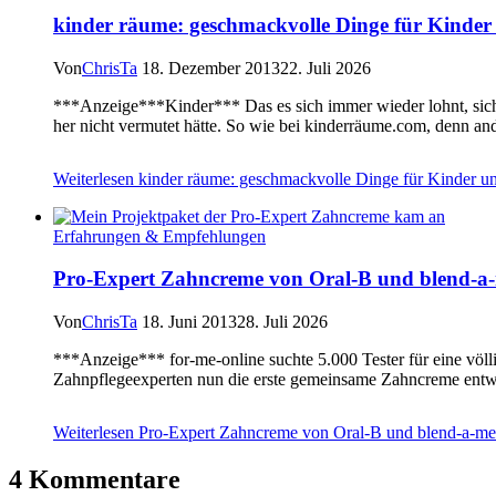
kinder räume: geschmackvolle Dinge für Kinde
Von
ChrisTa
18. Dezember 2013
22. Juli 2026
***Anzeige***Kinder*** Das es sich immer wieder lohnt, sich
her nicht vermutet hätte. So wie bei kinderräume.com, denn a
Weiterlesen
kinder räume: geschmackvolle Dinge für Kinder u
Erfahrungen & Empfehlungen
Pro-Expert Zahncreme von Oral-B und blend-a
Von
ChrisTa
18. Juni 2013
28. Juli 2026
***Anzeige*** for-me-online suchte 5.000 Tester für eine völl
Zahnpflegeexperten nun die erste gemeinsame Zahncreme entwi
Weiterlesen
Pro-Expert Zahncreme von Oral-B und blend-a-m
4 Kommentare