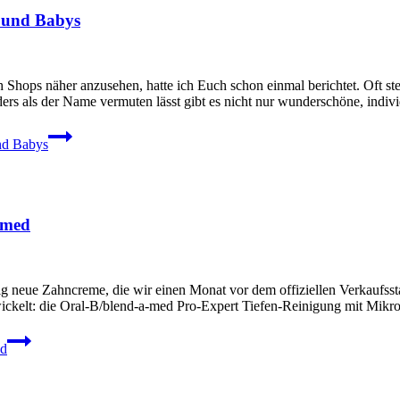
r und Babys
 Shops näher anzusehen, hatte ich Euch schon einmal berichtet. Oft 
nders als der Name vermuten lässt gibt es nicht nur wunderschöne, in
nd Babys
-med
ig neue Zahncreme, die wir einen Monat vor dem offiziellen Verkaufsst
ckelt: die Oral-B/blend-a-med Pro-Expert Tiefen-Reinigung mit Mikr
ed