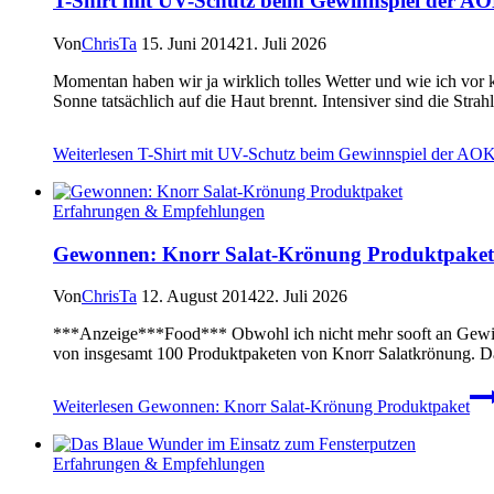
T-Shirt mit UV-Schutz beim Gewinnspiel der A
Von
ChrisTa
15. Juni 2014
21. Juli 2026
Momentan haben wir ja wirklich tolles Wetter und wie ich vor k
Sonne tatsächlich auf die Haut brennt. Intensiver sind die St
Weiterlesen
T-Shirt mit UV-Schutz beim Gewinnspiel der AO
Erfahrungen & Empfehlungen
Gewonnen: Knorr Salat-Krönung Produktpaket
Von
ChrisTa
12. August 2014
22. Juli 2026
***Anzeige***Food*** Obwohl ich nicht mehr sooft an Gewinns
von insgesamt 100 Produktpaketen von Knorr Salatkrönung. Da w
Weiterlesen
Gewonnen: Knorr Salat-Krönung Produktpaket
Erfahrungen & Empfehlungen