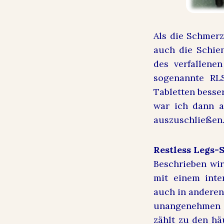
Als die Schmerz
auch die Schien
des verfallene
sogenannte RL
Tabletten besse
war ich dann a
auszuschließen
Restless Legs-
Beschrieben wir
mit einem inte
auch in anderen
unangenehmen 
zählt zu den hä