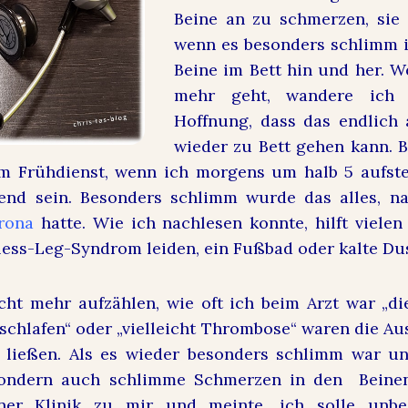
Beine an zu schmerzen, sie 
wenn es besonders schlimm is
Beine im Bett hin und her. W
mehr geht, wandere ich
Hoffnung, dass das endlich 
wieder zu Bett gehen kann. 
m Frühdienst, wenn ich morgens um halb 5 aufst
tend sein. Besonders schlimm wurde das alles, 
rona
hatte. Wie ich nachlesen konnte, hilft vielen 
ess-Leg-Syndrom leiden, ein Fußbad oder kalte Du
cht mehr aufzählen, wie oft ich beim Arzt war „di
sschlafen“ oder „vielleicht Thrombose“ waren die Au
n ließen. Als es wieder besonders schlimm war u
sondern auch schlimme Schmerzen in den Beinen
ner Klinik zu mir und meinte, ich solle unb