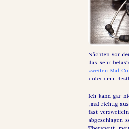
Nächten vor de
das sehr belas
zweiten Mal Co
unter dem Restl
Ich kann gar ni
„mal richtig au
fast verzweifel
abgeschlagen 
Therapeut mei