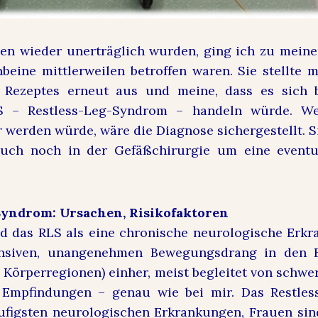
en wieder unerträglich wurden, ging ich zu meine
beine mittlerweilen betroffen waren. Sie stellte m
n Rezeptes erneut aus und meine, dass es sich
S – Restless-Leg-Syndrom – handeln würde. W
r werden würde, wäre die Diagnose sichergestellt. S
uch noch in der Gefäßchirurgie um eine event
.
Syndrom: Ursachen, Risikofaktoren
d das RLS als eine chronische neurologische Erkr
nsiven, unangenehmen Bewegungsdrang in den B
 Körperregionen) einher, meist begleitet von schwe
Empfindungen – genau wie bei mir. Das Restles
ufigsten neurologischen Erkrankungen, Frauen sin