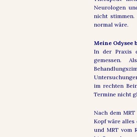
Neurologen und
nicht stimmen.
normal wäre.
Meine Odysee b
In der Praxis
gemessen. A
Behandlungsz
Untersuchungen
im rechten Bein
Termine nicht 
Nach dem MRT w
Kopf wäre alles
und MRT vom Rü