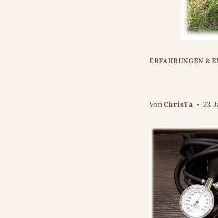
ERFAHRUNGEN & 
Diagnose R
Von
ChrisTa
23. 