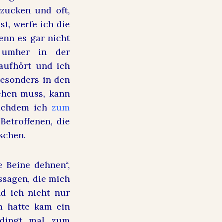
zucken und oft,
t, werfe ich die
enn es gar nicht
 umher in der
aufhört und ich
Besonders in den
ehen muss, kann
nachdem ich
zum
Betroffenen, die
schen.
e Beine dehnen“,
ssagen, die mich
nd ich nicht nur
 hatte kam ein
edingt mal zum