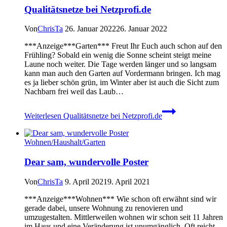
Qualitätsnetze bei Netzprofi.de
Von
ChrisTa
26. Januar 2022
26. Januar 2022
***Anzeige***Garten*** Freut Ihr Euch auch schon auf den
Frühling? Sobald ein wenig die Sonne scheint steigt meine
Laune noch weiter. Die Tage werden länger und so langsam
kann man auch den Garten auf Vordermann bringen. Ich mag
es ja lieber schön grün, im Winter aber ist auch die Sicht zum
Nachbarn frei weil das Laub…
Weiterlesen
Qualitätsnetze bei Netzprofi.de
Wohnen/Haushalt/Garten
Dear sam, wundervolle Poster
Von
ChrisTa
9. April 2021
9. April 2021
***Anzeige***Wohnen*** Wie schon oft erwähnt sind wir
gerade dabei, unsere Wohnung zu renovieren und
umzugestalten. Mittlerweilen wohnen wir schon seit 11 Jahren
im Haus und eine Veränderung ist unumgänglich. Oft reicht