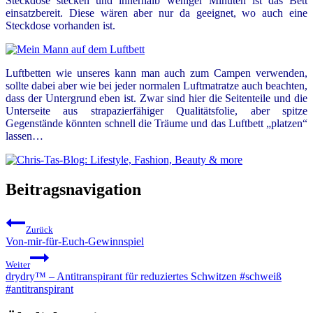
Steckdose stecken und innerhalb weniger Minuten ist das Bett
einsatzbereit. Diese wären aber nur da geeignet, wo auch eine
Steckdose vorhanden ist.
Luftbetten wie unseres kann man auch zum Campen verwenden,
sollte dabei aber wie bei jeder normalen Luftmatratze auch beachten,
dass der Untergrund eben ist. Zwar sind hier die Seitenteile und die
Unterseite aus strapazierfähiger Qualitätsfolie, aber spitze
Gegenstände könnten schnell die Träume und das Luftbett „platzen“
lassen…
Beitragsnavigation
Zurück
Von-mir-für-Euch-Gewinnspiel
Weiter
drydry™ – Antitranspirant für reduziertes Schwitzen #schweiß
#antitranspirant