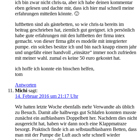
ich bin zwar nicht chris-ta, aber ich habe deinen kommentar
eben gelesen und dachte mir, dass ich hier mal schnell meine
erfahrungen mitteilen könnte. 🙂
luftbetten sind als gästebetten, so wie chris-ta bereits im
beitrag geschrieben hat, ziemlich gut geeignet. ich persönlich
habe gute erfahrungen mit den luftbetten der firma intex
gemacht. von dieser firma gibt es modelle mit integrierter
pumpe. ein solches besitze ich und bin nach knapp einem jahr
und ungefähr einer handvoll „einsätze“ immer noch zufrieden
mit meiner wahl. zumal es keine 50 euro gekostet hat.
ich hoffe ich konnte ein bisschen helfen,
tom
Antworten
Michi
sagt:
14. Februar 2016 um 21:17 Uhr
Wir hatten letzte Woche ebenfalls mehr Verwandte als üblich
zu Besuch. Damit alle halbwegs gut Schlafen konnten musste
zunächst ein aufblasbares Doppelbett her. Nachdem dies nicht
ausgereicht hat, haben wir dann noch eine Klappmatraze
besorgt. Praktisch finde ich an selbstaufblasbaren Betten, dass
man mit der Pumpe die Luft auch sehr schnell wieder