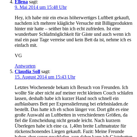
Ellena
sagt:
9. Mai 2014 um 15:48 Uhr
Hey, ich habe mir ein etwas höherwertiges Luftbett gekauft,
nachdem ich mehrere klägliche Versuche mit Billigprodukten
hinter mir hatte – seither bin ich echt zufrieden. Ist eine
wunderbare Schlafmöglichkeit für Gäste und auch wenn ich
mal ein paar Tage verreise und kein Bett da ist, nehme ich es
einfach mit.
VG
Antworten
Claudia Soll
sagt:
15. August 2014 um 15:43 Uhr
Letztes Wochenende bekam ich Besuch von Freunden. Ich
wollte Sie aber nicht auf meiner recht kleinen Couch schlafen
lassen, deshalb habe ich kurzer Hand noch schnell ein
aufblasbares Bett per Expresslieferung bei erlebnisladen.de
bestellt. Das hatte ich eh schon länger vor. Dort gibt es eine
große Auswahl an Luftbetten in verschiedenen Größen, da
fiel die Entscheidung nicht gerade leicht. Nach kurzem
Überlegen habe ich eine ca. 1,40m breite Luftmatratze für
rückenschonendes Liegen gekauft. Fazit: Meine Freunde
haben aber super geschlafen, von daher kann ich Gästebetten