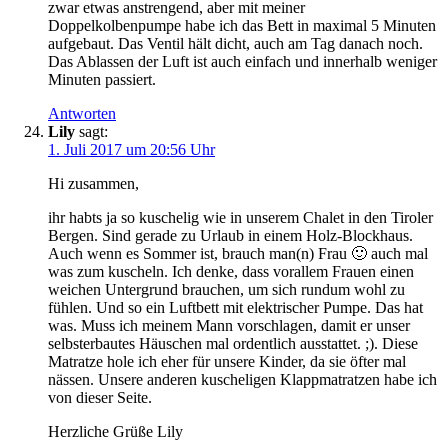
zwar etwas anstrengend, aber mit meiner
Doppelkolbenpumpe habe ich das Bett in maximal 5 Minuten
aufgebaut. Das Ventil hält dicht, auch am Tag danach noch.
Das Ablassen der Luft ist auch einfach und innerhalb weniger
Minuten passiert.
Antworten
Lily
sagt:
1. Juli 2017 um 20:56 Uhr
Hi zusammen,
ihr habts ja so kuschelig wie in unserem Chalet in den Tiroler
Bergen. Sind gerade zu Urlaub in einem Holz-Blockhaus.
Auch wenn es Sommer ist, brauch man(n) Frau 🙂 auch mal
was zum kuscheln. Ich denke, dass vorallem Frauen einen
weichen Untergrund brauchen, um sich rundum wohl zu
fühlen. Und so ein Luftbett mit elektrischer Pumpe. Das hat
was. Muss ich meinem Mann vorschlagen, damit er unser
selbsterbautes Häuschen mal ordentlich ausstattet. ;). Diese
Matratze hole ich eher für unsere Kinder, da sie öfter mal
nässen. Unsere anderen kuscheligen Klappmatratzen habe ich
von dieser Seite.
Herzliche Grüße Lily