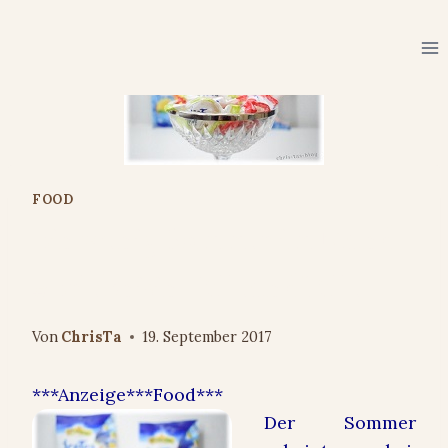
Zum
Inhalt
springen
FOOD
Ein wenig Sommer im Mund
#ErlebnisinHülleundFülle
Von
ChrisTa
19. September 2017
***Anzeige***Food***
Der Sommer