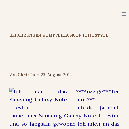
Zum
Inhalt
springen
ERFAHRUNGEN & EMPFEHLUNGEN
|
LIFESTYLE
einfach genial: das Samsung
Galaxy Note II
Von
ChrisTa
23. August 2013
***Anzeige***Tec
hnik***
Ich darf ja noch
immer das Samsung Galaxy Note II testen
und so langsam gewöhne ich mich an das