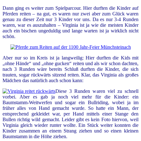
Dann ging es weiter zum Spielparcour. Hier durften die Kinder auf
Pferden reiten – na gut, es waren nur zwei aber zum Glück waren
genau zu dieser Zeit nur 3 Kinder vor uns. Da es nur 3-4 Runden
waren, war es auszuhalten – Virginia ist ja wie die meisten Kinder
auch ein bischen ungeduldig und lange warten ist ja wirklich nicht
schön.
Aber nur so im Kreis ist ja langweilig: Hier durften die Kids mit
„ohne Hände“ und „ohne gucken“ reiten und als wir schon dachten,
nach 3 Runden wäre bereits Schluß durften die Kinder, die sich
trauten, sogar rückwärts sitzend reiten. Klar, das Virginia als großes
Mädchen das natürlich auch schon kann:
Diese 3 Runden waren viel zu schnell
vorbei. Aber es gab ja noch viel mehr für die Kinder: ein
Baumstamm-Weitwerfen und sogar ein Bullriding, wobei ja im
früher alles von Hand gemacht wurde. So hatte ein Mann, der
entsprechend gekleidet war, per Hand mittels einer Stange den
Bullen richtig wild gemacht. Leider gibt es kein Foto hiervon, weil
Virginia gleich wieder runter wollte. Ein Stück weiter konnten die
Kinder zusammen an einem Strang ziehen und so einen kleinen
Baumstamm in die Höhe ziehen.