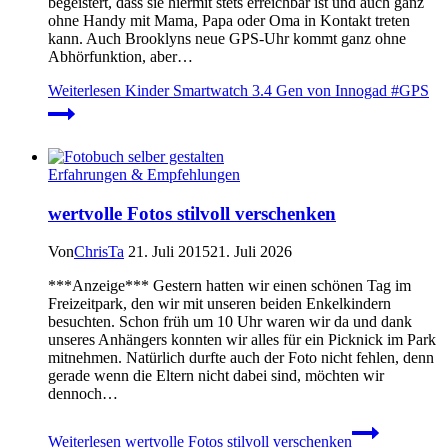
begeistert, dass sie hiermit stets erreichbar ist und auch ganz
ohne Handy mit Mama, Papa oder Oma in Kontakt treten
kann. Auch Brooklyns neue GPS-Uhr kommt ganz ohne
Abhörfunktion, aber…
Weiterlesen
Kinder Smartwatch 3.4 Gen von Innogad #GPS
Erfahrungen & Empfehlungen
wertvolle Fotos stilvoll verschenken
Von
ChrisTa
21. Juli 2015
21. Juli 2026
***Anzeige*** Gestern hatten wir einen schönen Tag im
Freizeitpark, den wir mit unseren beiden Enkelkindern
besuchten. Schon früh um 10 Uhr waren wir da und dank
unseres Anhängers konnten wir alles für ein Picknick im Park
mitnehmen. Natürlich durfte auch der Foto nicht fehlen, denn
gerade wenn die Eltern nicht dabei sind, möchten wir
dennoch…
Weiterlesen
wertvolle Fotos stilvoll verschenken