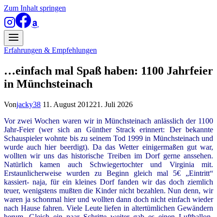
Zum Inhalt springen
Erfahrungen & Empfehlungen
…einfach mal Spaß haben: 1100 Jahrfeier
in Münchsteinach
Von
jacky38
11. August 2012
21. Juli 2026
Vor zwei Wochen waren wir in Münchsteinach anlässlich der 1100
Jahr-Feier (wer sich an Günther Strack erinnert: Der bekannte
Schauspieler wohnte bis zu seinem Tod 1999 in Münchsteinach und
wurde auch hier beerdigt). Da das Wetter einigermaßen gut war,
wollten wir uns das historische Treiben im Dorf gerne anssehen.
Natürlich kamen auch Schwiegertochter und Virginia mit.
Erstaunlicherweise wurden zu Beginn gleich mal 5€ „Eintritt“
kassiert- naja, für ein kleines Dorf fanden wir das doch ziemlich
teuer, wenigstens mußten die Kinder nicht bezahlen.
Nun denn, wir
waren ja schonmal hier und wollten dann doch nicht einfach wieder
nach Hause fahren. Viele Leute liefen in altertümlichen Gewändern
herum. Gleich ein paar Schritte weiter gab es einen Luftballon-