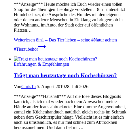
***Anzeige*** Heute möchte ich Euch wieder einen tollen
Shop für die 4beinigen Lieblinge vorstellen: 8in1 unterstützt
Hundebesitzer, die Ansprüche des Hundes mit den eigenen
oder denen anderer Menschen in Einklang zu bringen: ob in
der Wohnung, im Auto, der Stadt oder auf öffentlichen
Plätzen…
Weiterlesen
8in1 – Das Tier lieben – seine #Natur achten
#Tierzubehör
Erfahrungen & Empfehlungen
Trägt man heutzutage noch Kochschürzen?
Von
ChrisTa
5. August 2019
28. Juli 2026
***Anzeige***Haushalt*** Auf die Idee dieses Blogposts
kam ich, als ich mal wieder nach dem Abwaschen meine
Hände an der Jeans abtrocknete. Eine dumme Angewohnheit,
zumal ein Küchenhandtuch natürlich gleich rechts im Schrank
neben dem Geschirrspüler hängt. Vielleicht ist es mir einfach
auch zu umständlich, es nur mal schnell zum Abtrocknen
herauszunehmen. Und dann fiel mir…