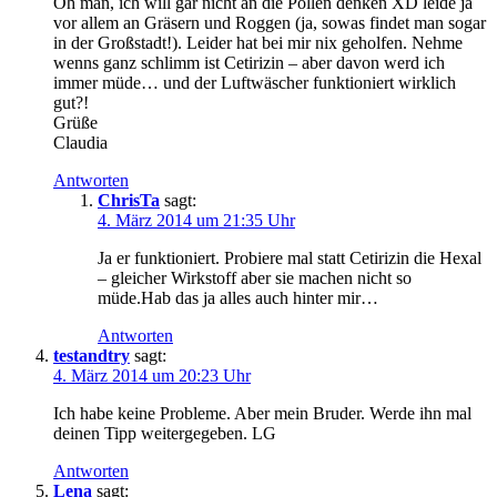
Oh man, ich will gar nicht an die Pollen denken XD leide ja
vor allem an Gräsern und Roggen (ja, sowas findet man sogar
in der Großstadt!). Leider hat bei mir nix geholfen. Nehme
wenns ganz schlimm ist Cetirizin – aber davon werd ich
immer müde… und der Luftwäscher funktioniert wirklich
gut?!
Grüße
Claudia
Antworten
ChrisTa
sagt:
4. März 2014 um 21:35 Uhr
Ja er funktioniert. Probiere mal statt Cetirizin die Hexal
– gleicher Wirkstoff aber sie machen nicht so
müde.Hab das ja alles auch hinter mir…
Antworten
testandtry
sagt:
4. März 2014 um 20:23 Uhr
Ich habe keine Probleme. Aber mein Bruder. Werde ihn mal
deinen Tipp weitergegeben. LG
Antworten
Lena
sagt: