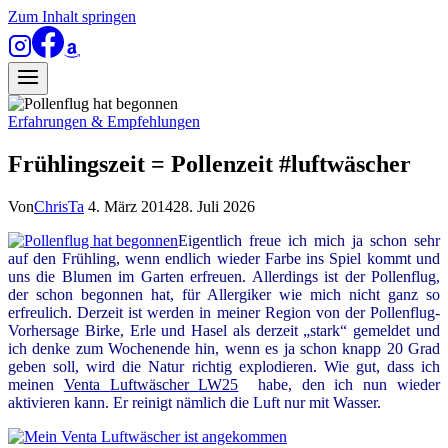
Zum Inhalt springen
Erfahrungen & Empfehlungen
Frühlingszeit = Pollenzeit #luftwäscher
Von
ChrisTa
4. März 2014
28. Juli 2026
Eigentlich freue ich mich ja schon sehr
auf den Frühling, wenn endlich wieder Farbe ins Spiel kommt und
uns die Blumen im Garten erfreuen. Allerdings ist der Pollenflug,
der schon begonnen hat, für Allergiker wie mich nicht ganz so
erfreulich. Derzeit ist werden in meiner Region von der Pollenflug-
Vorhersage Birke, Erle und Hasel als derzeit „stark“ gemeldet und
ich denke zum Wochenende hin, wenn es ja schon knapp 20 Grad
geben soll, wird die Natur richtig explodieren. Wie gut, dass ich
meinen
Ve
nta
Luftwäscher
LW25
habe, den ich nun wieder
aktivieren kann. Er reinigt nämlich die Luft nur mit Wasser.