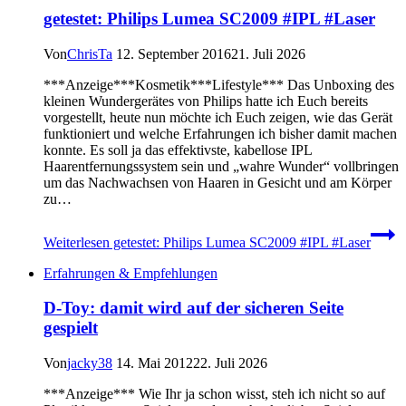
getestet: Philips Lumea SC2009 #IPL #Laser
Von
ChrisTa
12. September 2016
21. Juli 2026
***Anzeige***Kosmetik***Lifestyle*** Das Unboxing des
kleinen Wundergerätes von Philips hatte ich Euch bereits
vorgestellt, heute nun möchte ich Euch zeigen, wie das Gerät
funktioniert und welche Erfahrungen ich bisher damit machen
konnte. Es soll ja das effektivste, kabellose IPL
Haarentfernungssystem sein und „wahre Wunder“ vollbringen
um das Nachwachsen von Haaren in Gesicht und am Körper
zu…
Weiterlesen
getestet: Philips Lumea SC2009 #IPL #Laser
Erfahrungen & Empfehlungen
D-Toy: damit wird auf der sicheren Seite
gespielt
Von
jacky38
14. Mai 2012
22. Juli 2026
***Anzeige*** Wie Ihr ja schon wisst, steh ich nicht so auf