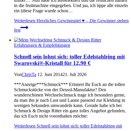
immer… Nun habe ich ausselektiert und die restlichen namen
in die fruitmachine eingegeben. Und jaa, ich tippe alle einzeln
ein (diese Frage wurde schon…
Weiterlesen
Herzliches Gewinnspiel ♥ – Die Gewinner stehen
fest
Erfahrungen & Empfehlungen
Schnell sein lohnt sich: toller Edelstahlring mit
Swarovski®-Kristall für 12,90 €
Von
ChrisTa
12. Juni 2014
21. Juli 2026
***Anzeige***Schmuck*** Erinnert Ihr Euch an die tollen
Schmuckstücke von der Deussl-Manufaktur? Den
wunderschönen Wechselschmuck trage ich besonders gerne,
da man ihn je nach Lust und Laune passend zur Kleidung in
wenigen Sekunden umwandeln kann. Gerade habe ich bei
Schmuck & Design Ritter ein ganz tolles Angebot gefunden,
das ich Euch nicht vorenthalten möchte:
Weiterlesen
Schnell sein lohnt sich: toller Edelstahlring mit