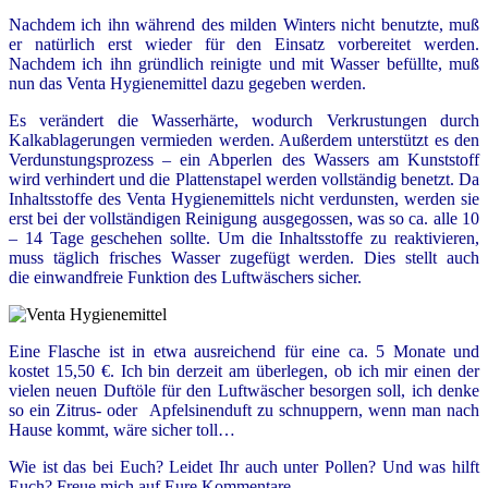
Nachdem ich ihn während des milden Winters nicht benutzte, muß
er natürlich erst wieder für den Einsatz vorbereitet werden.
Nachdem ich ihn gründlich reinigte und mit Wasser befüllte, muß
nun das
Ve
nta
Hygienemittel
dazu gegeben werden.
Es verändert die Wasserhärte, wodurch Verkrustungen durch
Kalkablagerungen vermieden werden. Außerdem unterstützt es den
Verdunstungsprozess – ein Abperlen des Wassers am Kunststoff
wird verhindert und die Plattenstapel werden vollständig benetzt. Da
Inhaltsstoffe des Venta Hygienemittels nicht verdunsten, werden sie
erst bei der vollständigen Reinigung ausgegossen, was so ca. alle 10
– 14 Tage geschehen sollte. Um die Inhaltsstoffe zu reaktivieren,
muss täglich frisches Wasser zugefügt werden. Dies stellt auch
die
einwandfreie Funktion des Luftwäschers sicher.
Eine Flasche ist in etwa ausreichend für eine ca. 5 Monate und
kostet 15,50 €. Ich bin derzeit am überlegen, ob ich mir einen der
vielen neuen Duftöle für den Luftwäscher besorgen soll, ich denke
so ein Zitrus- oder Apfelsinenduft zu schnuppern, wenn man nach
Hause kommt, wäre sicher toll…
Wie ist das bei Euch? Leidet Ihr auch unter Pollen? Und was hilft
Euch? Freue mich auf Eure Kommentare