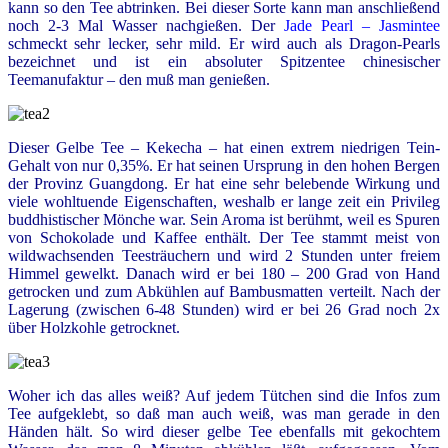
kann so den Tee abtrinken. Bei dieser Sorte kann man anschließend
noch 2-3 Mal Wasser nachgießen. Der
Jade Pearl – Jasmintee
schmeckt sehr lecker, sehr mild. Er wird auch als Dragon-Pearls
bezeichnet und ist ein absoluter Spitzentee chinesischer
Teemanufaktur – den muß man genießen.
Dieser Gelbe Tee – Kekecha – hat einen extrem niedrigen Tein-
Gehalt von nur 0,35%. Er hat seinen Ursprung in den hohen Bergen
der Provinz Guangdong. Er hat eine sehr belebende Wirkung und
viele wohltuende Eigenschaften, weshalb er lange zeit ein Privileg
buddhistischer Mönche war. Sein Aroma ist berühmt, weil es Spuren
von Schokolade und Kaffee enthält. Der Tee stammt meist von
wildwachsenden Teesträuchern und wird 2 Stunden unter freiem
Himmel gewelkt. Danach wird er bei 180 – 200 Grad von Hand
getrocken und zum Abkühlen auf Bambusmatten verteilt. Nach der
Lagerung (zwischen 6-48 Stunden) wird er bei 26 Grad noch 2x
über Holzkohle getrocknet.
Woher ich das alles weiß? Auf jedem Tütchen sind die Infos zum
Tee aufgeklebt, so daß man auch weiß, was man gerade in den
Händen hält. So wird dieser gelbe Tee ebenfalls mit gekochtem