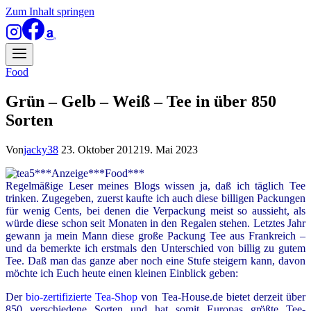
Zum Inhalt springen
Food
Grün – Gelb – Weiß – Tee in über 850
Sorten
Von
jacky38
23. Oktober 2012
19. Mai 2023
***Anzeige***Food***
Regelmäßige Leser meines Blogs wissen ja, daß ich täglich Tee
trinken. Zugegeben, zuerst kaufte ich auch diese billigen Packungen
für wenig Cents, bei denen die Verpackung meist so aussieht, als
würde diese schon seit Monaten in den Regalen stehen. Letztes Jahr
gewann ja mein Mann diese große Packung Tee aus Frankreich –
und da bemerkte ich erstmals den Unterschied von billig zu gutem
Tee. Daß man das ganze aber noch eine Stufe steigern kann, davon
möchte ich Euch heute einen kleinen Einblick geben:
Der
bio-zertifizierte Tea-Shop
von Tea-House.de bietet derzeit über
850 verschiedene Sorten und hat somit Europas größte Tee-