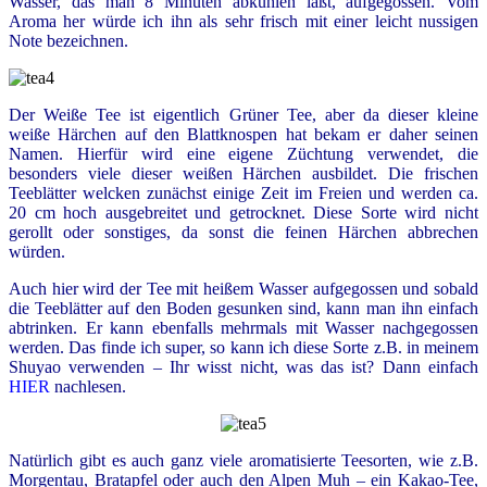
Wasser, das man 8 Minuten abkühlen läßt, aufgegossen. Vom
Aroma her würde ich ihn als sehr frisch mit einer leicht nussigen
Note bezeichnen.
Der Weiße Tee ist eigentlich Grüner Tee, aber da dieser kleine
weiße Härchen auf den Blattknospen hat bekam er daher seinen
Namen. Hierfür wird eine eigene Züchtung verwendet, die
besonders viele dieser weißen Härchen ausbildet. Die frischen
Teeblätter welcken zunächst einige Zeit im Freien und werden ca.
20 cm hoch ausgebreitet und getrocknet. Diese Sorte wird nicht
gerollt oder sonstiges, da sonst die feinen Härchen abbrechen
würden.
Auch hier wird der Tee mit heißem Wasser aufgegossen und sobald
die Teeblätter auf den Boden gesunken sind, kann man ihn einfach
abtrinken. Er kann ebenfalls mehrmals mit Wasser nachgegossen
werden. Das finde ich super, so kann ich diese Sorte z.B. in meinem
Shuyao verwenden – Ihr wisst nicht, was das ist? Dann einfach
HIER
nachlesen.
Natürlich gibt es auch ganz viele aromatisierte Teesorten, wie z.B.
Morgentau, Bratapfel oder auch den Alpen Muh – ein Kakao-Tee,