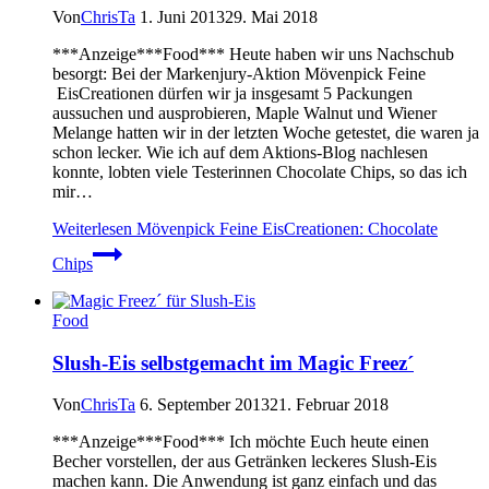
Von
ChrisTa
1. Juni 2013
29. Mai 2018
***Anzeige***Food*** Heute haben wir uns Nachschub
besorgt: Bei der Markenjury-Aktion Mövenpick Feine
EisCreationen dürfen wir ja insgesamt 5 Packungen
aussuchen und ausprobieren, Maple Walnut und Wiener
Melange hatten wir in der letzten Woche getestet, die waren ja
schon lecker. Wie ich auf dem Aktions-Blog nachlesen
konnte, lobten viele Testerinnen Chocolate Chips, so das ich
mir…
Weiterlesen
Mövenpick Feine EisCreationen: Chocolate
Chips
Food
Slush-Eis selbstgemacht im Magic Freez´
Von
ChrisTa
6. September 2013
21. Februar 2018
***Anzeige***Food*** Ich möchte Euch heute einen
Becher vorstellen, der aus Getränken leckeres Slush-Eis
machen kann. Die Anwendung ist ganz einfach und das