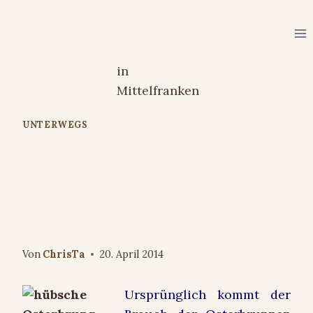
Zum
Inhalt
springen
UNTERWEGS
Highlight of the week 16 –
Osterbrunnen und
Ostermuffins
Von
ChrisTa
20. April 2014
Ursprünglich kommt der