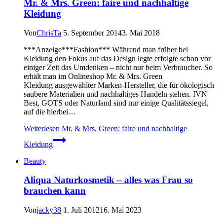
Mr. & Mrs. Green: faire und nachhaltige
Kleidung
Von
ChrisTa
5. September 2014
3. Mai 2018
***Anzeige***Fashion*** Während man früher bei
Kleidung den Fokus auf das Design legte erfolgte schon vor
einiger Zeit das Umdenken – nicht nur beim Verbraucher. So
erhält man im Onlineshop Mr. & Mrs. Green
Kleidung ausgewählter Marken-Hersteller, die für ökologisch
saubere Materialien und nachhaltiges Handeln stehen. IVN
Best, GOTS oder Naturland sind nur einige Qualitätssiegel,
auf die hierbei…
Weiterlesen
Mr. & Mrs. Green: faire und nachhaltige
Kleidung
Beauty
Aliqua Naturkosmetik – alles was Frau so
brauchen kann
Von
jacky38
1. Juli 2012
16. Mai 2023