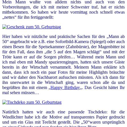
Mein Mann wußte von alldem nichts und auch von den
Vorbereitungen, die ich mit meiner Schwester traf, hat er nichts
mitbekommen. So haben wir heute vormittag noch schnell etwas
„nettes“ für ihn fertiggestellt:
Hier haben wir nützliche und praktische Sachen für den „Mann ab
50“ angebracht wie z.B. eine Sofortbild-Kamera (Spiegel) oder auch
einen Besen für die Speisekammer (Zahnbürste), der Magenbitter ist
für den Fall, dass ihm „die 5 auf den Magen schlägt“ und mit der
Tröte kann er auf die Sorgen pfeifen… Während mein Mann und
ich mal eben mit Mandy spazierengingen, hatten sich unsere Gäste
bereits in der Wirtschaft versammelt. Meinem Mann erklärte ich
dann, dass ich noch ein paar Fotos für meine Highlights bräuchte
und wir daher den Nachbarort aufsuchen müssten. Als ich dann für
ihn unerwartet in die Wirtschaft ging, waren schon alle da und
begrüßten ihn mit einem „
Happy Birthday
„. Das Gesicht hättet Ihr
mal sehen müssen…
Natürlich hatten wir auch eine passende Tischdeko: für die
Windlichter habe ich die Motive auf transparentes Papier gedruckt
und um ein Glas mit Teelicht gestellt. Die „50“waren ursprünglich