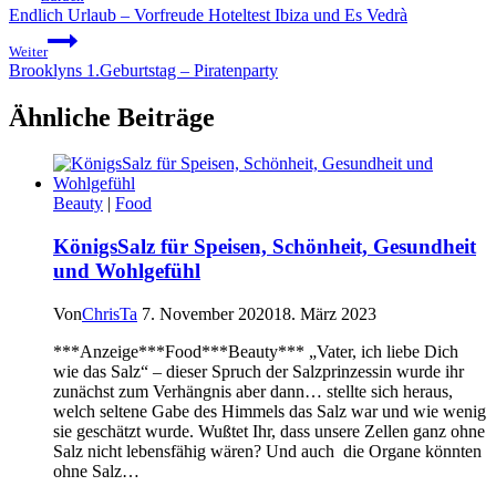
Endlich Urlaub – Vorfreude Hoteltest Ibiza und Es Vedrà
Weiter
Brooklyns 1.Geburtstag – Piratenparty
Ähnliche Beiträge
Beauty
|
Food
KönigsSalz für Speisen, Schönheit, Gesundheit
und Wohlgefühl
Von
ChrisTa
7. November 2020
18. März 2023
***Anzeige***Food***Beauty*** „Vater, ich liebe Dich
wie das Salz“ – dieser Spruch der Salzprinzessin wurde ihr
zunächst zum Verhängnis aber dann… stellte sich heraus,
welch seltene Gabe des Himmels das Salz war und wie wenig
sie geschätzt wurde. Wußtet Ihr, dass unsere Zellen ganz ohne
Salz nicht lebensfähig wären? Und auch die Organe könnten
ohne Salz…