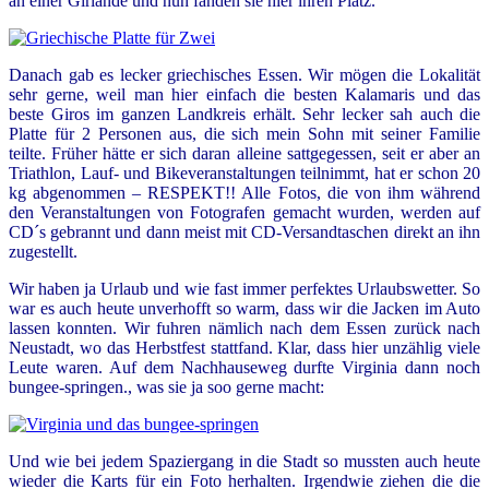
an einer Girlande und nun fanden sie hier ihren Platz.
Danach gab es lecker griechisches Essen. Wir mögen die Lokalität
sehr gerne, weil man hier einfach die besten Kalamaris und das
beste Giros im ganzen Landkreis erhält. Sehr lecker sah auch die
Platte für 2 Personen aus, die sich mein Sohn mit seiner Familie
teilte. Früher hätte er sich daran alleine sattgegessen, seit er aber an
Triathlon, Lauf- und Bikeveranstaltungen teilnimmt, hat er schon 20
kg abgenommen – RESPEKT!! Alle Fotos, die von ihm während
den Veranstaltungen von Fotografen gemacht wurden, werden auf
CD´s gebrannt und dann meist mit
CD-Versandtaschen
direkt an ihn
zugestellt.
Wir haben ja Urlaub und wie fast immer perfektes Urlaubswetter. So
war es auch heute unverhofft so warm, dass wir die Jacken im Auto
lassen konnten. Wir fuhren nämlich nach dem Essen zurück nach
Neustadt, wo das Herbstfest stattfand. Klar, dass hier unzählig viele
Leute waren. Auf dem Nachhauseweg durfte Virginia dann noch
bungee-springen., was sie ja soo gerne macht:
Und wie bei jedem Spaziergang in die Stadt so mussten auch heute
wieder die Karts für ein Foto herhalten. Irgendwie ziehen die die