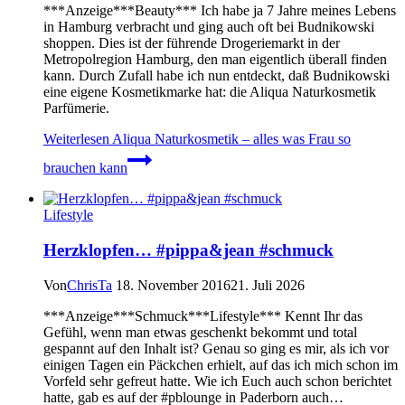
***Anzeige***Beauty*** Ich habe ja 7 Jahre meines Lebens
in Hamburg verbracht und ging auch oft bei Budnikowski
shoppen. Dies ist der führende Drogeriemarkt in der
Metropolregion Hamburg, den man eigentlich überall finden
kann. Durch Zufall habe ich nun entdeckt, daß Budnikowski
eine eigene Kosmetikmarke hat: die Aliqua Naturkosmetik
Parfümerie.
Weiterlesen
Aliqua Naturkosmetik – alles was Frau so
brauchen kann
Lifestyle
Herzklopfen… #pippa&jean #schmuck
Von
ChrisTa
18. November 2016
21. Juli 2026
***Anzeige***Schmuck***Lifestyle*** Kennt Ihr das
Gefühl, wenn man etwas geschenkt bekommt und total
gespannt auf den Inhalt ist? Genau so ging es mir, als ich vor
einigen Tagen ein Päckchen erhielt, auf das ich mich schon im
Vorfeld sehr gefreut hatte. Wie ich Euch auch schon berichtet
hatte, gab es auf der #pblounge in Paderborn auch…