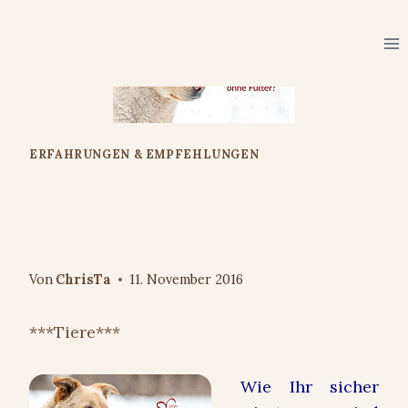
Zum
Inhalt
springen
ERFAHRUNGEN & EMPFEHLUNGEN
Hunde in Not: Tierschutz-
Shop hilft
Von
ChrisTa
11. November 2016
***Tiere***
Wie Ihr sicher