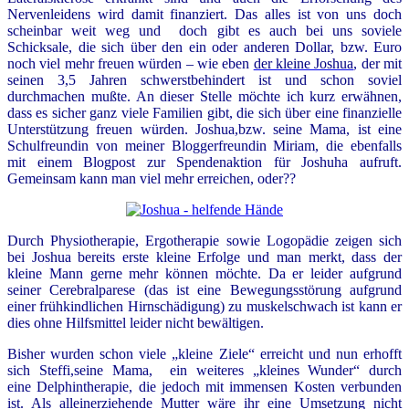
Nervenleidens wird damit finanziert. Das alles ist von uns doch
scheinbar weit weg und doch gibt es auch bei uns soviele
Schicksale, die sich über den ein oder anderen Dollar, bzw. Euro
noch viel mehr freuen würden – wie eben
der kleine Joshua
, der mit
seinen 3,5 Jahren schwerstbehindert ist und schon soviel
durchmachen mußte. An dieser Stelle möchte ich kurz erwähnen,
dass es sicher ganz viele Familien gibt, die sich über eine finanzielle
Unterstützung freuen würden. Joshua,bzw. seine Mama, ist eine
Schulfreundin von meiner Bloggerfreundin Miriam, die ebenfalls
mit einem Blogpost zur Spendenaktion für Joshuha aufruft.
Gemeinsam kann man viel mehr erreichen, oder??
Durch Physiotherapie, Ergotherapie sowie Logopädie zeigen sich
bei Joshua bereits erste kleine Erfolge und man merkt, dass der
kleine Mann gerne mehr können möchte. Da er leider aufgrund
seiner Cerebralparese (das ist eine Bewegungsstörung aufgrund
einer frühkindlichen Hirnschädigung) zu muskelschwach ist kann er
dies ohne Hilfsmittel leider nicht bewältigen.
Bisher wurden schon viele „kleine Ziele“ erreicht und nun erhofft
sich Steffi,seine Mama, ein weiteres „kleines Wunder“ durch
eine
Delphintherapie, die jedoch
mit immensen Kosten verbunden
ist. Als alleinerziehende Mutter wäre ihr eine Umsetzung nicht