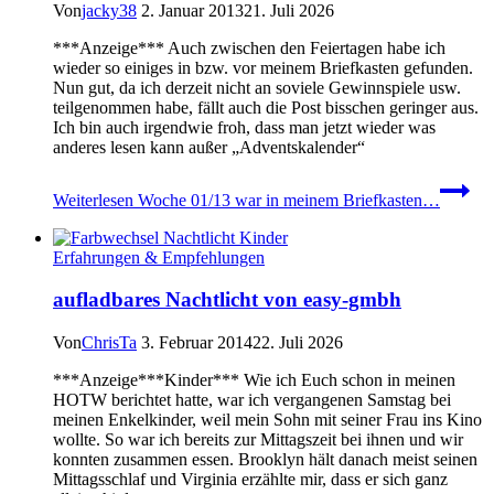
Von
jacky38
2. Januar 2013
21. Juli 2026
***Anzeige*** Auch zwischen den Feiertagen habe ich
wieder so einiges in bzw. vor meinem Briefkasten gefunden.
Nun gut, da ich derzeit nicht an soviele Gewinnspiele usw.
teilgenommen habe, fällt auch die Post bisschen geringer aus.
Ich bin auch irgendwie froh, dass man jetzt wieder was
anderes lesen kann außer „Adventskalender“
Weiterlesen
Woche 01/13 war in meinem Briefkasten…
Erfahrungen & Empfehlungen
aufladbares Nachtlicht von easy-gmbh
Von
ChrisTa
3. Februar 2014
22. Juli 2026
***Anzeige***Kinder*** Wie ich Euch schon in meinen
HOTW berichtet hatte, war ich vergangenen Samstag bei
meinen Enkelkinder, weil mein Sohn mit seiner Frau ins Kino
wollte. So war ich bereits zur Mittagszeit bei ihnen und wir
konnten zusammen essen. Brooklyn hält danach meist seinen
Mittagsschlaf und Virginia erzählte mir, dass er sich ganz