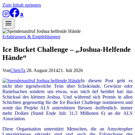
Zum Inhalt springen
Erfahrungen & Empfehlungen
Ice Bucket Challenge – „Joshua-Helfende
Hände“
Von
ChrisTa
28. August 2014
21. Juli 2026
In diesem Post geht es
nicht über irgendwelche Tests über Schokolade, Gewürze oder
Bastelsachen sondern um etwas, was mich tief berührt hat: das
Schicksal des kleinen Joshua. Und während sich Promis in allen
Schichten gegenseitig für die Ice Bucket Challenge nominieren und
somit das Projekt ALS unterstützen fliessen -hoffentlich- immer
mehr Dollars (Stand Ende Juli: 31,5 Millionen €) an die ALS
Association.
Diese Organisation unterstützt Menschen, die an Amyotropher
Lateralsklerose erkrankt sind und auch die Erforschung des