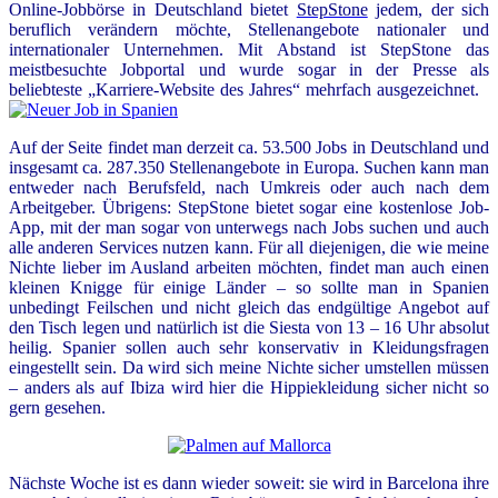
Online-Jobbörse in Deutschland bietet
StepStone
jedem, der sich
beruflich verändern möchte, Stellenangebote nationaler und
internationaler Unternehmen. Mit Abstand ist StepStone das
meistbesuchte Jobportal und wurde sogar in der Presse als
beliebteste „Karriere-Website des Jahres“ mehrfach ausgezeichnet.
Auf der Seite findet man derzeit ca. 53.500 Jobs in Deutschland und
insgesamt ca. 287.350 Stellenangebote in Europa. Suchen kann man
entweder nach Berufsfeld, nach Umkreis oder auch nach dem
Arbeitgeber. Übrigens: StepStone bietet sogar eine kostenlose Job-
App, mit der man sogar von unterwegs nach Jobs suchen und auch
alle anderen Services nutzen kann. Für all diejenigen, die wie meine
Nichte lieber im Ausland arbeiten möchten, findet man auch einen
kleinen Knigge für einige Länder – so sollte man in Spanien
unbedingt Feilschen und nicht gleich das endgültige Angebot auf
den Tisch legen und natürlich ist die Siesta von 13 – 16 Uhr absolut
heilig. Spanier sollen auch sehr konservativ in Kleidungsfragen
eingestellt sein. Da wird sich meine Nichte sicher umstellen müssen
– anders als auf Ibiza wird hier die Hippiekleidung sicher nicht so
gern gesehen.
Nächste Woche ist es dann wieder soweit: sie wird in Barcelona ihre