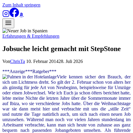
Zum Inhalt springen
Erfahrungen & Empfehlungen
Jobsuche leicht gemacht mit StepStone
Von
ChrisTa
10. Februar 2014
28. Juli 2026
***Anzeige***Ratgeber***
Viele kennen sicher den Brauch, der
sich um Lichtmess dreht. So gilt der 2. Februar schon von alters her
als günstig für jede Art von Neubeginn, beispielsweise für Umzüge
oder einen Jobwechsel. Wie ich Euch ja schon öfters berichtet hatte,
lebte meine Nichte die letzten Jahre über die Sommermonate immer
auf Ibiza, wo sie verschiedene Jobs hatte. Über die Weihnachtstage
war sie dann meist hier und verbrachte mit uns die „stille Zeit“
und nutzte die Tage natürlich auch, um sich nach einen neuen Job
umzusehen.
Während man noch vor vielen Jahren stundenlang im
Arbeitsamt verbrachte, kann man sich heute von zuhause aus ganz
bequem nach passenden Jobangeboten umsehen. Als führende