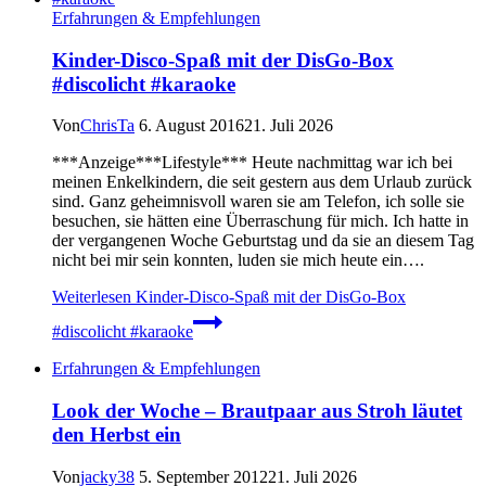
Erfahrungen & Empfehlungen
Kinder-Disco-Spaß mit der DisGo-Box
#discolicht #karaoke
Von
ChrisTa
6. August 2016
21. Juli 2026
***Anzeige***Lifestyle*** Heute nachmittag war ich bei
meinen Enkelkindern, die seit gestern aus dem Urlaub zurück
sind. Ganz geheimnisvoll waren sie am Telefon, ich solle sie
besuchen, sie hätten eine Überraschung für mich. Ich hatte in
der vergangenen Woche Geburtstag und da sie an diesem Tag
nicht bei mir sein konnten, luden sie mich heute ein….
Weiterlesen
Kinder-Disco-Spaß mit der DisGo-Box
#discolicht #karaoke
Erfahrungen & Empfehlungen
Look der Woche – Brautpaar aus Stroh läutet
den Herbst ein
Von
jacky38
5. September 2012
21. Juli 2026