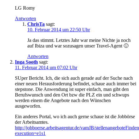
LG Romy
Antworten
ChrisTa
sagt:
10. Februar 2014 um 22:50 Uhr
Ja das stimmt. Letztes Jahr war meine Nichte ja noch
auf Ibiza und war sozusagen unser Travel-Agent 🙂
Antworten
Inga Sooth
sagt:
11. Februar 2014 um 07:02 Uhr
SUper Bericht. Ich, die sich auch gerade auf der Suche nach
einer neuen Herausforderung befindet, schaue auch immer bei
stepstone. Die Anwendung ist super einfach, man gibt den
Berufswunsch und den Ort bzw die PLZ ein und schwups
werden einem die Angebote nach den Wünschen
ausgeworfen.
Ein anderes Portal, wo ich auch gerne schaue ist die Jobbörse
der Arbeitsamtes.
http://jobboerse.arbeitsagentur.de/vamJB/stellenangeboteFinde
execution=e1s1