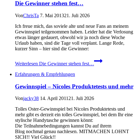
Die Gewinner stehen fest…
Von
ChrisTa
7. Mai 2013
21. Juli 2026
Ich freue mich, das soviele alte und neue Fans an meinem
Gewinnspiel teilgenommen haben. Leider hat die Verlosung
etwas länger gedauert, obwohl wir ja noch diese Woche
Urlaub haben, sind die Tage voll verplant. Lange Rede,
kurzer Sinn – hier sind die Gewinner:
Weiterlesen
Die Gewinner stehen fest…
Erfahrungen & Empfehlungen
Gewinnspiel – Nicoles Produktetests und mehr
Von
jacky38
14. April 2011
21. Juli 2026
Tolles Oster-Gewinnspiel bei Nicoles Produktetests und
mehr gibt es derzeit ein tolles Gewinnspiel, bei dem Ihr eine
stylische Handytasche gewinnen könnt:
Die Teilnahmebedingungen kannst Du auf ihrem
Blog nochmal genau nachlesen. MITMACHEN LOHNT
SICH!! Viel Glück!!