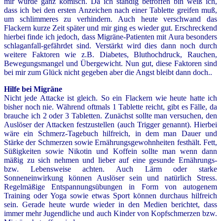
mir wurde ganz komisch. Da ich ständig betroffen bin weiß ich,
dass ich bei den ersten Anzeichen nach einer Tablette greifen muß,
um schlimmeres zu verhindern. Auch heute verschwand das
Flackern kurze Zeit später und mir ging es wieder gut. Erschreckend
hierbei finde ich jedoch, dass Migräne-Patienten mit Aura besonders
schlaganfall-gefährdet sind. Verstärkt wird dies dann noch durch
weitere Faktoren wie z.B. Diabetes, Bluthochdruck, Rauchen,
Bewegungsmangel und Übergewicht. Nun gut, diese Faktoren sind
bei mir zum Glück nicht gegeben aber die Angst bleibt dann doch..
Hilfe bei Migräne
Nicht jede Attacke ist gleich. So ein Flackern wie heute hatte ich
bisher noch nie. Während oftmals 1 Tablette reicht, gibt es Fälle, da
brauche ich 2 oder 3 Tabletten. Zunächst sollte man versuchen, den
Auslöser der Attacken festzustellen (auch Trigger genannt). Hierbei
wäre ein Schmerz-Tagebuch hilfreich, in dem man Dauer und
Stärke der Schmerzen sowie Ernährungsgewohnheiten festhält. Fett,
Süßigkeiten sowie Nikotin und Koffein sollte man wenn dann
mäßig zu sich nehmen und lieber auf eine gesunde Ernährungs-
bzw. Lebensweise achten. Auch Lärm oder starke
Sonneneinwirkung können Auslöser sein und natürlich Stress.
Regelmäßige Entspannungsübungen in Form von autogenem
Training oder Yoga sowie etwas Sport können durchaus hilfreich
sein. Gerade heute wurde wieder in den Medien berichtet, dass
immer mehr Jugendliche und auch Kinder von Kopfschmerzen bzw.