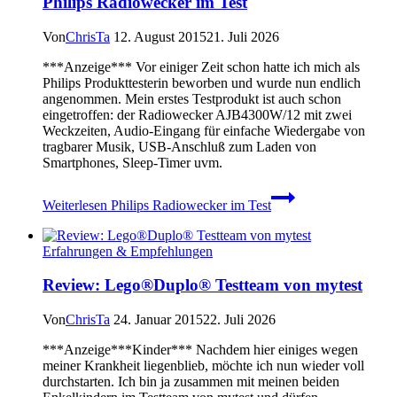
Philips Radiowecker im Test
Von
ChrisTa
12. August 2015
21. Juli 2026
***Anzeige*** Vor einiger Zeit schon hatte ich mich als
Philips Produkttesterin beworben und wurde nun endlich
angenommen. Mein erstes Testprodukt ist auch schon
eingetroffen: der Radiowecker AJB4300W/12 mit zwei
Weckzeiten, Audio-Eingang für einfache Wiedergabe von
tragbarer Musik, USB-Anschluß zum Laden von
Smartphones, Sleep-Timer uvm.
Weiterlesen
Philips Radiowecker im Test
Erfahrungen & Empfehlungen
Review: Lego®Duplo® Testteam von mytest
Von
ChrisTa
24. Januar 2015
22. Juli 2026
***Anzeige***Kinder*** Nachdem hier einiges wegen
meiner Krankheit liegenblieb, möchte ich nun wieder voll
durchstarten. Ich bin ja zusammen mit meinen beiden