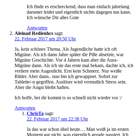
Ich finde es erschreckend, dass man einfach jahrelang
darunter leidet und eigentlich nichts dagegen tun kann.
Ich wünsche Dir alles Gute
Antworten
Aleinad Redienhcs
sagt:
22. Februar 2017 um 20:50 Uhr
Ja, kein schönes Thema. Als Jugendliche hatte ich oft
Migräne. Als ich dann Jahre später die Pille absetzte, war
Migräne Geschichte. Vor 4 Jahren kam aber die Aura-
Migräne dann. Als ich sie das erste mal bekam, dachte ich, ich
verliere mein Augenlicht. Erst kein Schmerz. Nur weiße
Bilder. Aber dann.. nun bin ich gewappnet. Sofort zur
Tablette/-n gegriffen. Auslöser wird vermutlich Stress sein.
Aber die Angst bleibt haften.
Ich hoffe, bei dir kommt rs so schnell nicht wieder vor :/
Antworten
ChrisTa
sagt:
22. Februar 2017 um 22:38 Uhr
Ja das war schon übel heute… Man weiß ja im ersten
Moment gar nicht, was eigentlich gerade passiert. Ich