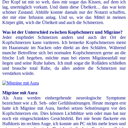
Der Kopf tat mir so weh, dass mir sogar das Kissen, auf dem ich
lag, unerträglich vorkam. Und dann diese Übelkeit… das war kein
schöner Zustand. Abhilfe konnte damals nur der Notarzt schaffen,
der mir eine Infusion anlag. Und so, wie das Mittel in meinen
Körper glitt, wich die Übelkeit und auch die Schmerzen.
Was ist der Unterschied zwischen Kopfschmerz und Migräne?
Jeder empfindet Schmerzen anders und auch der Ort der
Kopfschmerzen kann variieren. Ich bemerke Kopfschmerzen meist
im Haaransatz im Nacken oder direkt an den Schläfen. Während
manche Betroffene sich bei normalen Kopfschmerzen gerne an die
frische Luft begeben, möchte man bei einem Migräneanfall nur
liegen und seine Ruhe haben. Ich muß sogar die Rolläden schließen
und brauche total Ruhe, da alles andere die Schmerzen nur
verstärken würde.
Migräne mit Aura
Als Aura werden einhergehende neurologische Symptome
bezeichnet wie z.B. Seh- oder Gefühlsstörungen. Heute morgen erst
hatte ich Migräne mit Aura, hierbei setzen Sehstörungen vor den
Kopfschmerzen ein. Dies können Lichtblitze sein oder man hat nur
noch ein eingeschränktes Gesichtsfeld. Bei mir heute flackerte ein
Halbkreis im rechten Auge, ich konnte am PC nichts mehr lesen und