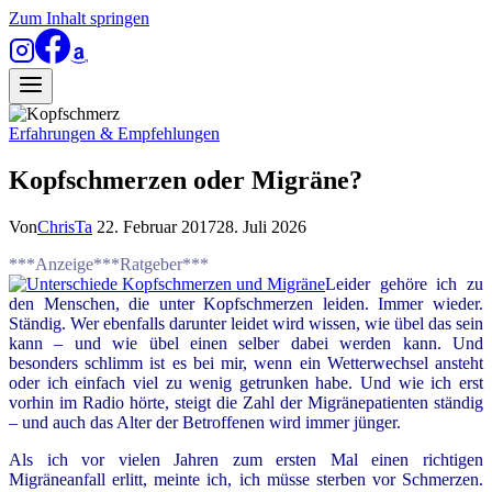
Zum Inhalt springen
Erfahrungen & Empfehlungen
Kopfschmerzen oder Migräne?
Von
ChrisTa
22. Februar 2017
28. Juli 2026
***Anzeige***Ratgeber***
Leider gehöre ich zu
den Menschen, die unter Kopfschmerzen leiden. Immer wieder.
Ständig. Wer ebenfalls darunter leidet wird wissen, wie übel das sein
kann – und wie übel einen selber dabei werden kann. Und
besonders schlimm ist es bei mir, wenn ein Wetterwechsel ansteht
oder ich einfach viel zu wenig getrunken habe. Und wie ich erst
vorhin im Radio hörte, steigt die Zahl der Migränepatienten ständig
– und auch das Alter der Betroffenen wird immer jünger.
Als ich vor vielen Jahren zum ersten Mal einen richtigen
Migräneanfall erlitt, meinte ich, ich müsse sterben vor Schmerzen.