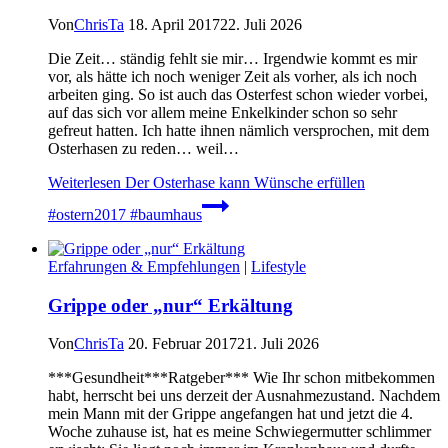
Von
ChrisTa
18. April 2017
22. Juli 2026
Die Zeit… ständig fehlt sie mir… Irgendwie kommt es mir
vor, als hätte ich noch weniger Zeit als vorher, als ich noch
arbeiten ging. So ist auch das Osterfest schon wieder vorbei,
auf das sich vor allem meine Enkelkinder schon so sehr
gefreut hatten. Ich hatte ihnen nämlich versprochen, mit dem
Osterhasen zu reden… weil…
Weiterlesen
Der Osterhase kann Wünsche erfüllen
#ostern2017 #baumhaus
Erfahrungen & Empfehlungen
|
Lifestyle
Grippe oder „nur“ Erkältung
Von
ChrisTa
20. Februar 2017
21. Juli 2026
***Gesundheit***Ratgeber*** Wie Ihr schon mitbekommen
habt, herrscht bei uns derzeit der Ausnahmezustand. Nachdem
mein Mann mit der Grippe angefangen hat und jetzt die 4.
Woche zuhause ist, hat es meine Schwiegermutter schlimmer