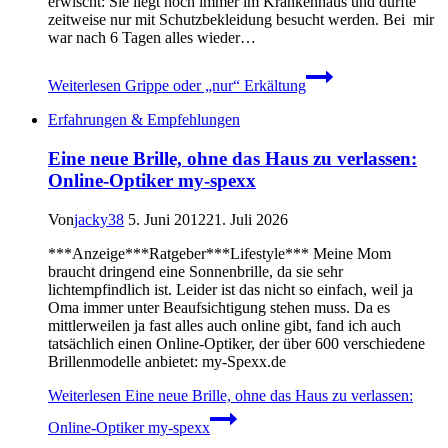
erwischt: Sie liegt noch immer im Krankenhaus und durfte
zeitweise nur mit Schutzbekleidung besucht werden. Bei mir
war nach 6 Tagen alles wieder…
Weiterlesen
Grippe oder „nur“ Erkältung
Erfahrungen & Empfehlungen
Eine neue Brille, ohne das Haus zu verlassen:
Online-Optiker my-spexx
Von
jacky38
5. Juni 2012
21. Juli 2026
***Anzeige***Ratgeber***Lifestyle*** Meine Mom
braucht dringend eine Sonnenbrille, da sie sehr
lichtempfindlich ist. Leider ist das nicht so einfach, weil ja
Oma immer unter Beaufsichtigung stehen muss. Da es
mittlerweilen ja fast alles auch online gibt, fand ich auch
tatsächlich einen Online-Optiker, der über 600 verschiedene
Brillenmodelle anbietet: my-Spexx.de
Weiterlesen
Eine neue Brille, ohne das Haus zu verlassen:
Online-Optiker my-spexx