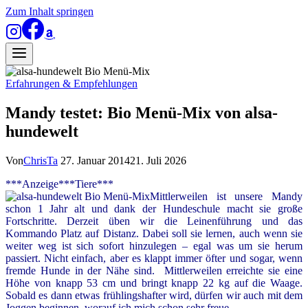
Zum Inhalt springen
Erfahrungen & Empfehlungen
Mandy testet: Bio Menü-Mix von alsa-
hundewelt
Von
ChrisTa
27. Januar 2014
21. Juli 2026
***Anzeige***Tiere***
Mittlerweilen ist unsere Mandy
schon 1 Jahr alt und dank der Hundeschule macht sie große
Fortschritte. Derzeit üben wir die Leinenführung und das
Kommando Platz auf Distanz. Dabei soll sie lernen, auch wenn sie
weiter weg ist sich sofort hinzulegen – egal was um sie herum
passiert. Nicht einfach, aber es klappt immer öfter und sogar, wenn
fremde Hunde in der Nähe sind. Mittlerweilen erreichte sie eine
Höhe von knapp 53 cm und bringt knapp 22 kg auf die Waage.
Sobald es dann etwas frühlingshafter wird, dürfen wir auch mit dem
Joggen beginnen, worauf ich mich schon sehr freue.