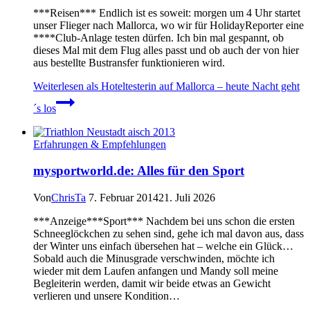
***Reisen*** Endlich ist es soweit: morgen um 4 Uhr startet
unser Flieger nach Mallorca, wo wir für HolidayReporter eine
****Club-Anlage testen dürfen. Ich bin mal gespannt, ob
dieses Mal mit dem Flug alles passt und ob auch der von hier
aus bestellte Bustransfer funktionieren wird.
Weiterlesen
als Hoteltesterin auf Mallorca – heute Nacht geht
´s los
Erfahrungen & Empfehlungen
mysportworld.de: Alles für den Sport
Von
ChrisTa
7. Februar 2014
21. Juli 2026
***Anzeige***Sport*** Nachdem bei uns schon die ersten
Schneeglöckchen zu sehen sind, gehe ich mal davon aus, dass
der Winter uns einfach übersehen hat – welche ein Glück…
Sobald auch die Minusgrade verschwinden, möchte ich
wieder mit dem Laufen anfangen und Mandy soll meine
Begleiterin werden, damit wir beide etwas an Gewicht
verlieren und unsere Kondition…