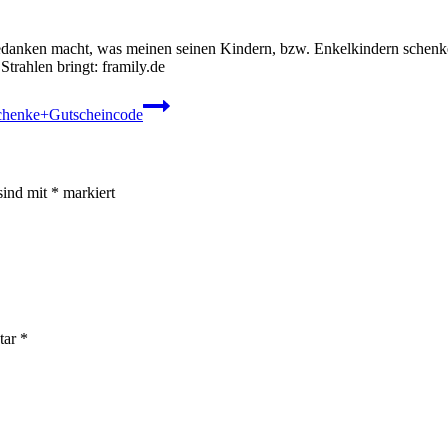
anken macht, was meinen seinen Kindern, bzw. Enkelkindern schenke
Strahlen bringt: framily.de
eschenke+Gutscheincode
sind mit
*
markiert
tar
*