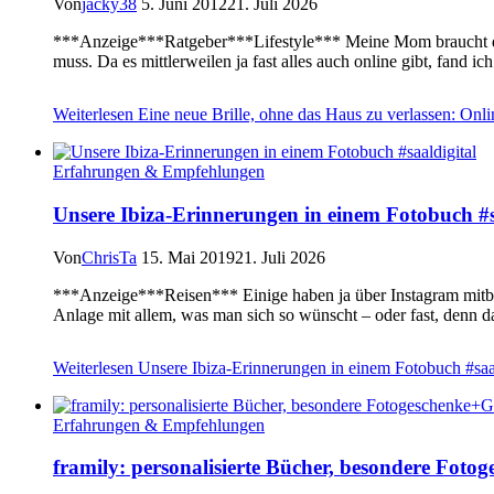
Von
jacky38
5. Juni 2012
21. Juli 2026
***Anzeige***Ratgeber***Lifestyle*** Meine Mom braucht dringe
muss. Da es mittlerweilen ja fast alles auch online gibt, fand 
Weiterlesen
Eine neue Brille, ohne das Haus zu verlassen: Onl
Erfahrungen & Empfehlungen
Unsere Ibiza-Erinnerungen in einem Fotobuch #s
Von
ChrisTa
15. Mai 2019
21. Juli 2026
***Anzeige***Reisen*** Einige haben ja über Instagram mitbek
Anlage mit allem, was man sich so wünscht – oder fast, denn 
Weiterlesen
Unsere Ibiza-Erinnerungen in einem Fotobuch #saal
Erfahrungen & Empfehlungen
framily: personalisierte Bücher, besondere Fot