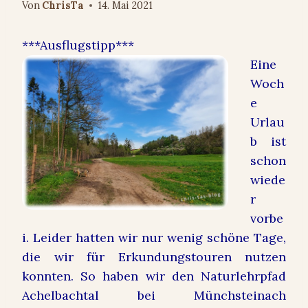
Von
ChrisTa
14. Mai 2021
***Ausflugstipp***
Eine
Woch
e
Urlau
b ist
schon
wiede
r
vorbe
i. Leider hatten wir nur wenig schöne Tage,
die wir für Erkundungstouren nutzen
konnten. So haben wir den Naturlehrpfad
Achelbachtal bei Münchsteinach