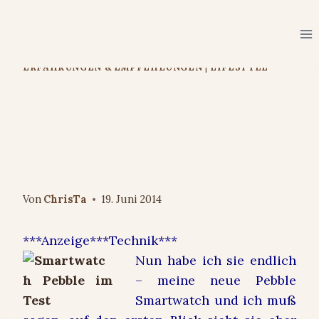
Zum
Inhalt
springen
ERFAHRUNGEN & EMPFEHLUNGEN
|
LIFESTYLE
Pebble Smartwatch – mehr als
nur eine Uhr #pebble
#smartwatch
Von
ChrisTa
19. Juni 2014
***Anzeige***Technik***
Nun habe ich sie endlich
– meine neue Pebble
Smartwatch und ich muß