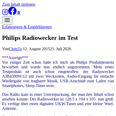
Zum Inhalt springen
Erfahrungen & Empfehlungen
Philips Radiowecker im Test
Von
ChrisTa
12. August 2015
21. Juli 2026
***Anzeige***
Vor einiger Zeit schon hatte ich mich als Philips Produkttesterin
beworben und wurde nun endlich angenommen. Mein erstes
Testprodukt ist auch schon eingetroffen: der Radiowecker
AJB4300W/12 mit zwei Weckzeiten, Audio-Eingang für einfache
Wiedergabe von tragbarer Musik, USB-Anschluß zum Laden von
Smartphones, Sleep-Timer uvm.
Das Radio kam in einer Umverpackung, der man den Inhalt schon
ansehen konnte. Der Radiowecker ist 128,5 x 104 x 105 mm groß.
Es verfügt über einen digitalen UKW-Tuner und eine kleine Wurf-
Antenne.