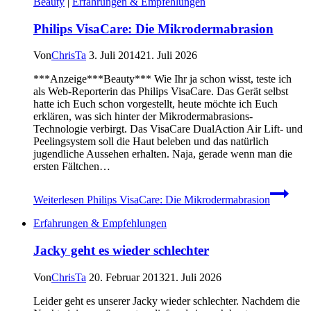
Beauty
|
Erfahrungen & Empfehlungen
Philips VisaCare: Die Mikrodermabrasion
Von
ChrisTa
3. Juli 2014
21. Juli 2026
***Anzeige***Beauty*** Wie Ihr ja schon wisst, teste ich
als Web-Reporterin das Philips VisaCare. Das Gerät selbst
hatte ich Euch schon vorgestellt, heute möchte ich Euch
erklären, was sich hinter der Mikrodermabrasions-
Technologie verbirgt. Das VisaCare DualAction Air Lift- und
Peelingsystem soll die Haut beleben und das natürlich
jugendliche Aussehen erhalten. Naja, gerade wenn man die
ersten Fältchen…
Weiterlesen
Philips VisaCare: Die Mikrodermabrasion
Erfahrungen & Empfehlungen
Jacky geht es wieder schlechter
Von
ChrisTa
20. Februar 2013
21. Juli 2026
Leider geht es unserer Jacky wieder schlechter. Nachdem die