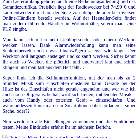
Zum Lieferumfang gehören auch eine Bedienungsanleitung und das
Garantiezertifikat. Preislich liegt der Radiowecker bei 74,99 € und
kann entweder direkt auf der Seite von philips.de oder bei diversen
Online-Händlern bestellt werden. Auf der Hersteller-Seite findet
man zudem führende Händler in Wohnortnähe, sofern man seine
PLZ eingibt.
Man kann sich mit seinem Lieblingssender oder einem Weckton
wecken lassen. Dank Alarmwiederholung kann man seine
Schlummerzeit noch etwas hinauszögern – egal wie lange. Der
Weckton soll langsam ansteigen und so sanft wecken. Sicher kennt
Ihr auch so Wecker, die plötzlich und unerwartet laut und schrill
klingeln und man fast aus dem Bett fällt…
Super finde ich die Schlummerfunktion, mit der man bis zu 2
Stunden Musik zum Einschlafen einstellen kann. Gerade bei der
Hitze ist das Einschlafen nicht gerade angenehm und wer wie ich
auch noch Ohrgeräusche hat, wird sich freuen, mit leichter Musik –
auch vom Handy oder externen Gerät – einzuschlafen. Und
währenddessen kann man sein Smartphone dabei aufladen – super
Sache, oder??
Nun werde ich alle Einstellungen vornehmen und die Funktionen
testen. Meine Eindrücke erfahrt Ihr im nächsten Bericht.