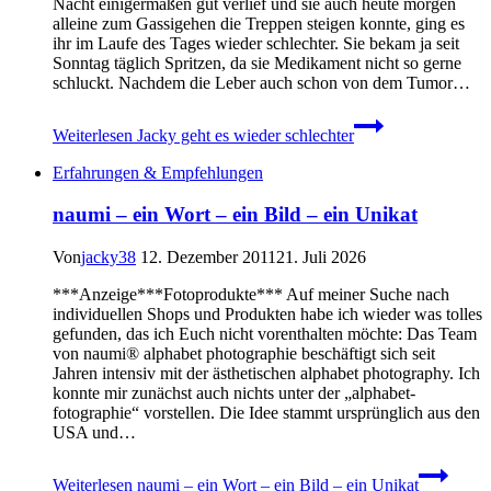
Nacht einigermaßen gut verlief und sie auch heute morgen
alleine zum Gassigehen die Treppen steigen konnte, ging es
ihr im Laufe des Tages wieder schlechter. Sie bekam ja seit
Sonntag täglich Spritzen, da sie Medikament nicht so gerne
schluckt. Nachdem die Leber auch schon von dem Tumor…
Weiterlesen
Jacky geht es wieder schlechter
Erfahrungen & Empfehlungen
naumi – ein Wort – ein Bild – ein Unikat
Von
jacky38
12. Dezember 2011
21. Juli 2026
***Anzeige***Fotoprodukte*** Auf meiner Suche nach
individuellen Shops und Produkten habe ich wieder was tolles
gefunden, das ich Euch nicht vorenthalten möchte: Das Team
von naumi® alphabet photographie beschäftigt sich seit
Jahren intensiv mit der ästhetischen alphabet photography. Ich
konnte mir zunächst auch nichts unter der „alphabet-
fotographie“ vorstellen. Die Idee stammt ursprünglich aus den
USA und…
Weiterlesen
naumi – ein Wort – ein Bild – ein Unikat