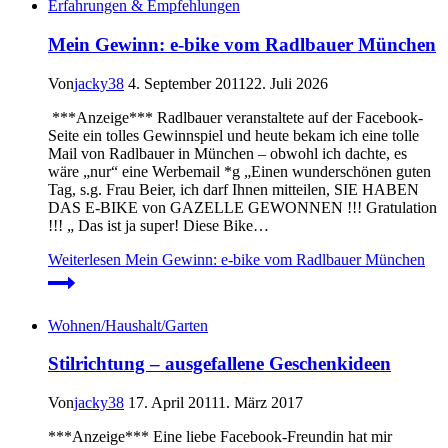
Erfahrungen & Empfehlungen
Mein Gewinn: e-bike vom Radlbauer München
Von
jacky38
4. September 2011
22. Juli 2026
***Anzeige*** Radlbauer veranstaltete auf der Facebook-
Seite ein tolles Gewinnspiel und heute bekam ich eine tolle
Mail von Radlbauer in München – obwohl ich dachte, es
wäre „nur“ eine Werbemail *g „Einen wunderschönen guten
Tag, s.g. Frau Beier, ich darf Ihnen mitteilen, SIE HABEN
DAS E-BIKE von GAZELLE GEWONNEN !!! Gratulation
!!! „ Das ist ja super! Diese Bike…
Weiterlesen
Mein Gewinn: e-bike vom Radlbauer München
Wohnen/Haushalt/Garten
Stilrichtung – ausgefallene Geschenkideen
Von
jacky38
17. April 2011
1. März 2017
***Anzeige*** Eine liebe Facebook-Freundin hat mir