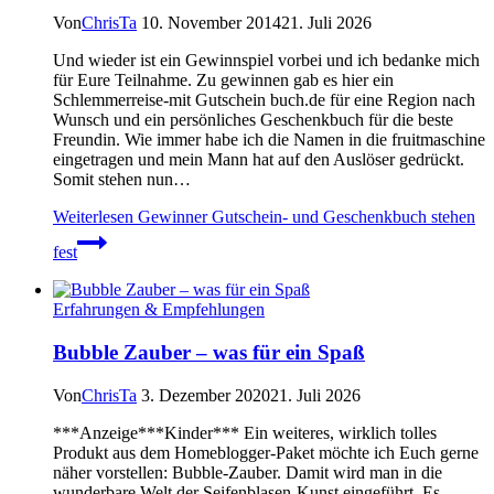
Von
ChrisTa
10. November 2014
21. Juli 2026
Und wieder ist ein Gewinnspiel vorbei und ich bedanke mich
für Eure Teilnahme. Zu gewinnen gab es hier ein
Schlemmerreise-mit Gutschein buch.de für eine Region nach
Wunsch und ein persönliches Geschenkbuch für die beste
Freundin. Wie immer habe ich die Namen in die fruitmaschine
eingetragen und mein Mann hat auf den Auslöser gedrückt.
Somit stehen nun…
Weiterlesen
Gewinner Gutschein- und Geschenkbuch stehen
fest
Erfahrungen & Empfehlungen
Bubble Zauber – was für ein Spaß
Von
ChrisTa
3. Dezember 2020
21. Juli 2026
***Anzeige***Kinder*** Ein weiteres, wirklich tolles
Produkt aus dem Homeblogger-Paket möchte ich Euch gerne
näher vorstellen: Bubble-Zauber. Damit wird man in die
wunderbare Welt der Seifenblasen-Kunst eingeführt. Es