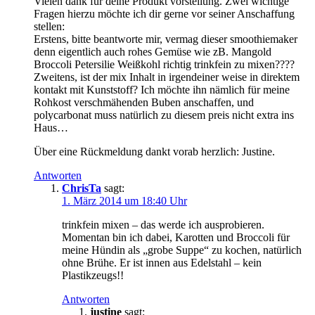
Vielen dank für deine Produkt vorstellung. Zwei wichtige
Fragen hierzu möchte ich dir gerne vor seiner Anschaffung
stellen:
Erstens, bitte beantworte mir, vermag dieser smoothiemaker
denn eigentlich auch rohes Gemüse wie zB. Mangold
Broccoli Petersilie Weißkohl richtig trinkfein zu mixen????
Zweitens, ist der mix Inhalt in irgendeiner weise in direktem
kontakt mit Kunststoff? Ich möchte ihn nämlich für meine
Rohkost verschmähenden Buben anschaffen, und
polycarbonat muss natürlich zu diesem preis nicht extra ins
Haus…
Über eine Rückmeldung dankt vorab herzlich: Justine.
Antworten
ChrisTa
sagt:
1. März 2014 um 18:40 Uhr
trinkfein mixen – das werde ich ausprobieren.
Momentan bin ich dabei, Karotten und Broccoli für
meine Hündin als „grobe Suppe“ zu kochen, natürlich
ohne Brühe. Er ist innen aus Edelstahl – kein
Plastikzeugs!!
Antworten
justine
sagt: