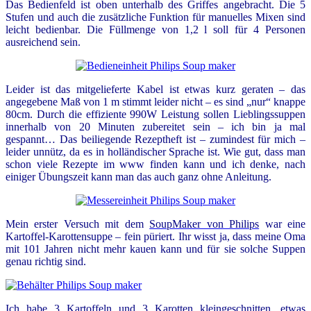
Das Bedienfeld ist oben unterhalb des Griffes angebracht. Die 5
Stufen und auch die zusätzliche Funktion für manuelles Mixen sind
leicht bedienbar.
Die Füllmenge von 1,2 l soll für 4 Personen
ausreichend sein.
Leider ist das mitgelieferte Kabel ist etwas kurz geraten – das
angegebene Maß von 1 m stimmt leider nicht – es sind „nur“ knappe
80cm. Durch die effiziente 990W Leistung sollen Lieblingssuppen
innerhalb von 20 Minuten zubereitet sein – ich bin ja mal
gespannt… Das beiliegende Rezeptheft ist – zumindest für mich –
leider unnütz, da es in holländischer Sprache ist. Wie gut, dass man
schon viele Rezepte im www finden kann und ich denke, nach
einiger Übungszeit kann man das auch ganz ohne Anleitung.
Mein erster Versuch mit dem
SoupMaker von Philips
war eine
Kartoffel-Karottensuppe – fein püriert. Ihr wisst ja, dass meine Oma
mit 101 Jahren nicht mehr kauen kann und für sie solche Suppen
genau richtig sind.
Ich habe 3 Kartoffeln und 3 Karotten kleingeschnitten, etwas