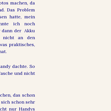
Fotos machen, da
nd. Das Problem
sen hatte, mein
onnte ich noch
r dann der Akku
r nicht an den
was praktisches,
hat.
Handy dachte. So
Tasche und nicht
lchen, das schon
s sich schon sehr
icht nur Handys