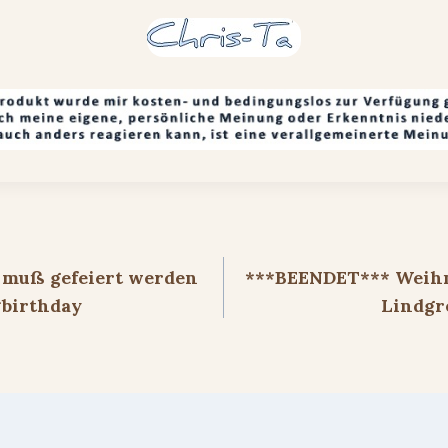
ion
g muß gefeiert werden
***BEENDET*** Weihn
birthday
Lindgr