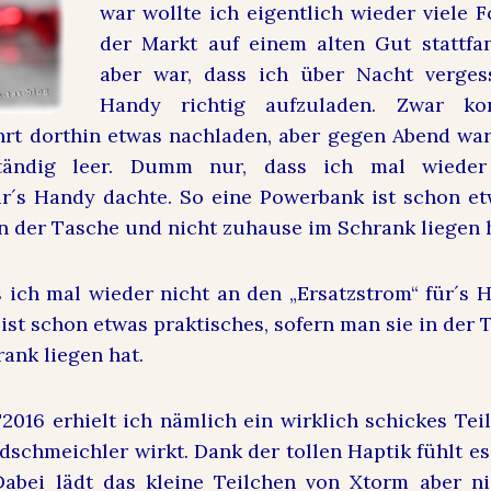
war wollte ich eigentlich wieder viele 
der Markt auf einem alten Gut stattfa
aber war, dass ich über Nacht verges
Handy richtig aufzuladen. Zwar k
hrt dorthin etwas nachladen, aber gegen Abend wa
ständig leer. Dumm nur, dass ich mal wiede
ür´s Handy dachte. So eine Powerbank ist schon et
in der Tasche und nicht zuhause im Schrank liegen 
ich mal wieder nicht an den „Ersatzstrom“ für´s 
ist schon etwas praktisches, sofern man sie in der 
ank liegen hat.
016 erhielt ich nämlich ein wirklich schickes Tei
dschmeichler wirkt. Dank der tollen Haptik fühlt e
abei lädt das kleine Teilchen von Xtorm aber n