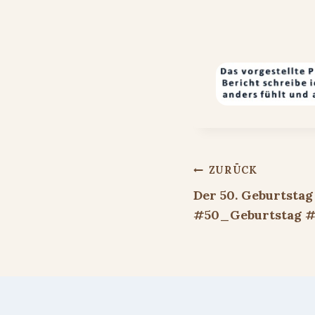
Beitragsnavigat
ZURÜCK
Der 50. Geburtsta
#50_Geburtstag #