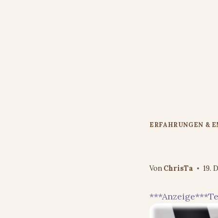
Zum
Inhalt
springen
ERFAHRUNGEN & 
Power ohn
Von
ChrisTa
19. 
***Anzeige***Te