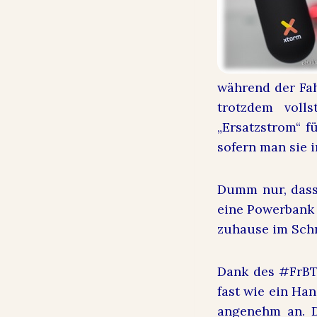
während der Fa
trotzdem voll
„Ersatzstrom“ f
sofern man sie 
Dumm nur, dass 
eine Powerbank 
zuhause im Schr
Dank des #FrBT2
fast wie ein Han
angenehm an. D