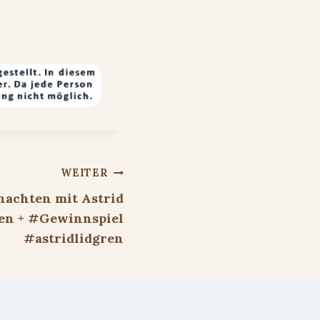
WEITER
achten mit Astrid
en + #Gewinnspiel
#astridlidgren