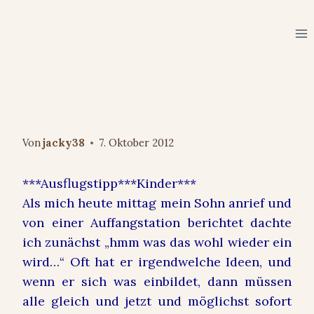
Zum
Inhalt
springen
UNTERWEGS
Raubtier- und Exotenasyl
Ansbach-Wallersdorf
Von
jacky38
7. Oktober 2012
***Ausflugstipp***Kinder***
Als mich heute mittag mein Sohn anrief und
von einer Auffangstation berichtet dachte
ich zunächst „hmm was das wohl wieder ein
wird…“ Oft hat er irgendwelche Ideen, und
wenn er sich was einbildet, dann müssen
alle gleich und jetzt und möglichst sofort