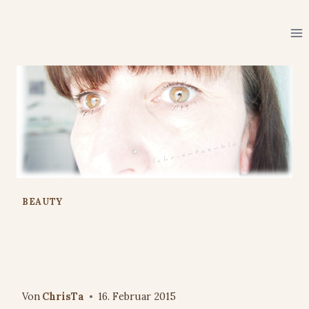
Zum
Inhalt
springen
BEAUTY
Review: Garnier Mizellen-
Reinigungswasser
Von
ChrisTa
16. Februar 2015