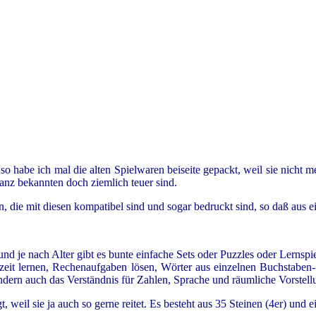
 habe ich mal die alten Spielwaren beiseite gepackt, weil sie nicht mehr
ganz bekannten doch ziemlich teuer sind.
, die mit diesen kompatibel sind und sogar bedruckt sind, so daß aus 
und je nach Alter gibt es bunte einfache Sets oder Puzzles oder Lerns
zeit lernen, Rechenaufgaben lösen, Wörter aus einzelnen Buchstaben-S
ondern auch das Verständnis für Zahlen, Sprache und räumliche Vorstell
, weil sie ja auch so gerne reitet. Es besteht aus 35 Steinen (4er) und e