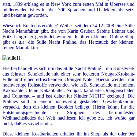
statt. 1839 erklang es in New York zum ersten Mal in Übersee und
mittlerweilen ist es in
über 300 Sprachen und Dialekten übersetzt
und bekannt geworden.
Wieso ich Euch das erzähle? Weil es seit dem 24.12.2008 eine Stille
Nacht Manufaktur gibt, die von Karin Gruber, Sabine Lehner und
Fritz Langreiter gegründet wurden. In ihrem kleinen Online-Shop
gibt es u.a. die Stille Nacht Praline, das Herzstück der kleinen,
feinen Manufaktur:
Hierbei handelt es sich um das Stille Nacht Praliné – ein Kunstwerk
aus feinster Schokolade mit einer sehr leckeren Nougat-Krokant-
Fülle und einer erfrischenden Orangen-Note. Hierzu werden nur
hochwertige Rohstoffe verwendet, wie .zB. Schokolade mit hohem
Kakaoanteil, feine Kakaobutter, Nougat, kandierte Orangenschalen
und Cointreau – und isst daher für Kinder NICHT geeignet!! Die
Pralines sind in einem hochwertig gestalteten Geschenkkarton
verpackt, dem ein kleinen Booklet beiliegt. Hierin könnt Ihr die
Entstehungsgeschichte 6 Strophen des berühmtesten
Weihnachtsliedes der Welt nachlesen Ich gebe zu, ich wußte gar
nicht, daß es soviel sind..
.
Diese
kleinen Kostbarkeiten
erhaltet Ihr im Shop als 4er oder 9er