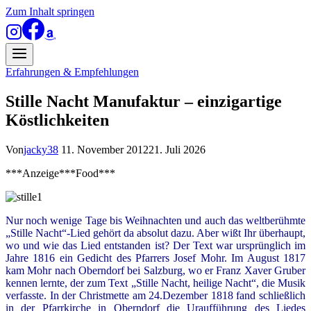
Zum Inhalt springen
Erfahrungen & Empfehlungen
Stille Nacht Manufaktur – einzigartige
Köstlichkeiten
Von
jacky38
11. November 2012
21. Juli 2026
***Anzeige***Food***
Nur noch wenige Tage bis Weihnachten und auch das weltberühmte
„Stille Nacht“-Lied gehört da absolut dazu. Aber wißt Ihr überhaupt,
wo und wie das Lied entstanden ist? Der Text war ursprünglich im
Jahre 1816 ein Gedicht des Pfarrers Josef Mohr. Im August 1817
kam Mohr nach Oberndorf bei Salzburg, wo er Franz Xaver Gruber
kennen lernte, der zum Text „Stille Nacht, heilige Nacht“, die Musik
verfasste. In der Christmette am 24.Dezember 1818 fand schließlich
in der Pfarrkirche in Oberndorf die Uraufführung des Liedes