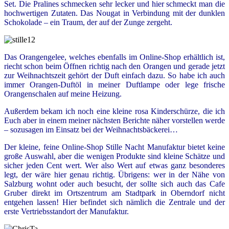
Set. Die Pralines schmecken sehr lecker und hier schmeckt man die
hochwertigen Zutaten. Das Nougat in Verbindung mit der dunklen
Schokolade – ein Traum, der auf der Zunge zergeht.
Das Orangengelee, welches ebenfalls im Online-Shop erhältlich ist,
riecht schon beim Öffnen richtig nach den Orangen und gerade jetzt
zur Weihnachtszeit gehört der Duft einfach dazu. So habe ich auch
immer Orangen-Duftöl in meiner Duftlampe oder lege frische
Orangenschalen auf meine Heizung.
Außerdem bekam ich noch eine kleine rosa Kinderschürze, die ich
Euch aber in einem meiner nächsten Berichte näher vorstellen werde
– sozusagen im Einsatz bei der Weihnachtsbäckerei…
Der kleine, feine Online-Shop Stille Nacht Manufaktur bietet keine
große Auswahl, aber die wenigen Produkte sind kleine Schätze und
sicher jeden Cent wert. Wer also Wert auf etwas ganz besonderes
legt, der wäre hier genau richtig. Übrigens: wer in der Nähe von
Salzburg wohnt oder auch besucht, der sollte sich auch das Cafe
Gruber direkt im Ortszentrum am Stadtpark in Oberndorf nicht
entgehen lassen! Hier befindet sich nämlich die Zentrale und der
erste Vertriebsstandort der Manufaktur.