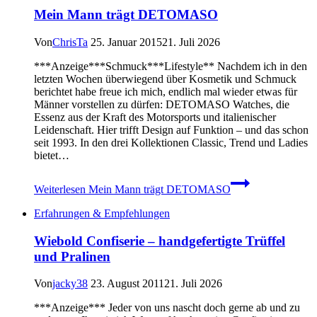
Mein Mann trägt DETOMASO
Von
ChrisTa
25. Januar 2015
21. Juli 2026
***Anzeige***Schmuck***Lifestyle** Nachdem ich in den
letzten Wochen überwiegend über Kosmetik und Schmuck
berichtet habe freue ich mich, endlich mal wieder etwas für
Männer vorstellen zu dürfen: DETOMASO Watches, die
Essenz aus der Kraft des Motorsports und italienischer
Leidenschaft. Hier trifft Design auf Funktion – und das schon
seit 1993. In den drei Kollektionen Classic, Trend und Ladies
bietet…
Weiterlesen
Mein Mann trägt DETOMASO
Erfahrungen & Empfehlungen
Wiebold Confiserie – handgefertigte Trüffel
und Pralinen
Von
jacky38
23. August 2011
21. Juli 2026
***Anzeige*** Jeder von uns nascht doch gerne ab und zu