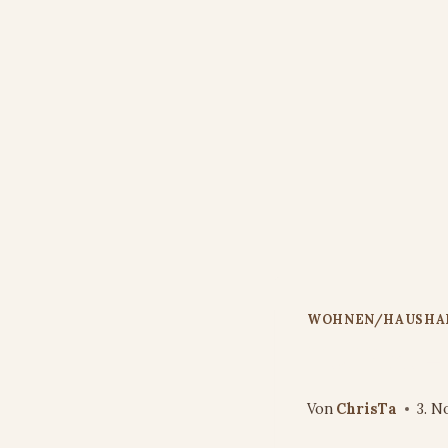
Zum
Inhalt
springen
WOHNEN/HAUSHA
TeaTime – 
Von
ChrisTa
3. N