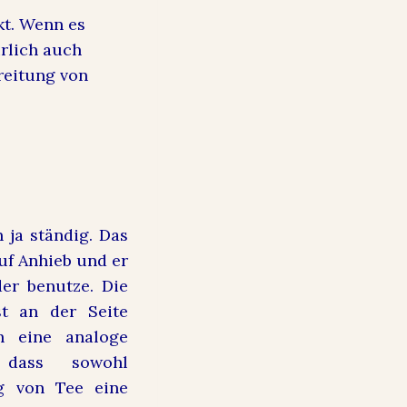
kt. Wenn es
ürlich auch
reitung von
 ja ständig. Das
uf Anhieb und er
der benutze. Die
st an der Seite
h eine analoge
, dass sowohl
g von Tee eine