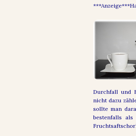
***Anzeige***H
Durchfall und 
nicht dazu zähl
sollte man dara
bestenfalls al
Fruchtsaftschor