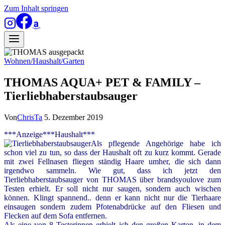
Zum Inhalt springen
Wohnen/Haushalt/Garten
THOMAS AQUA+ PET & FAMILY –
Tierliebhaberstaubsauger
Von
ChrisTa
5. Dezember 2019
***Anzeige***Haushalt***
Als pflegende Angehörige habe ich
schon viel zu tun, so dass der Haushalt oft zu kurz kommt. Gerade
mit zwei Fellnasen fliegen ständig Haare umher, die sich dann
irgendwo sammeln. Wie gut, dass ich jetzt den
Tierliebhaberstaubsauger von THOMAS über brandsyoulove zum
Testen erhielt. Er soll nicht nur saugen, sondern auch wischen
können. Klingt spannend.. denn er kann nicht nur die Tierhaare
einsaugen sondern zudem Pfotenabdrücke auf den Fliesen und
Flecken auf dem Sofa entfernen.
Als eine von 8 Testerinnen erhielt ich den großen Karton, in dem