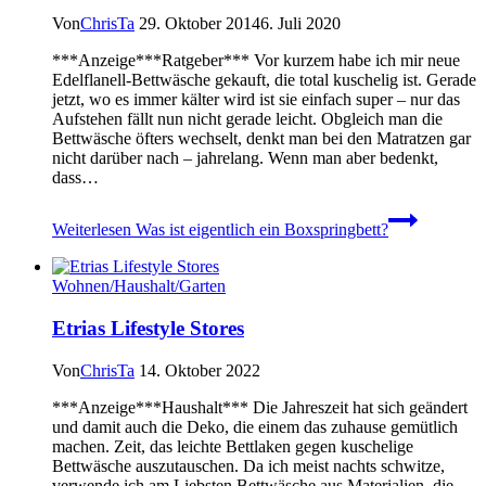
Von
ChrisTa
29. Oktober 2014
6. Juli 2020
***Anzeige***Ratgeber*** Vor kurzem habe ich mir neue
Edelflanell-Bettwäsche gekauft, die total kuschelig ist. Gerade
jetzt, wo es immer kälter wird ist sie einfach super – nur das
Aufstehen fällt nun nicht gerade leicht. Obgleich man die
Bettwäsche öfters wechselt, denkt man bei den Matratzen gar
nicht darüber nach – jahrelang. Wenn man aber bedenkt,
dass…
Weiterlesen
Was ist eigentlich ein Boxspringbett?
Wohnen/Haushalt/Garten
Etrias Lifestyle Stores
Von
ChrisTa
14. Oktober 2022
***Anzeige***Haushalt*** Die Jahreszeit hat sich geändert
und damit auch die Deko, die einem das zuhause gemütlich
machen. Zeit, das leichte Bettlaken gegen kuschelige
Bettwäsche auszutauschen. Da ich meist nachts schwitze,
verwende ich am Liebsten Bettwäsche aus Materialien, die