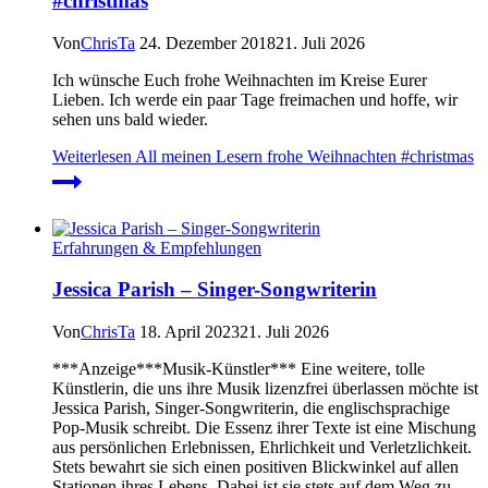
#christmas
Von
ChrisTa
24. Dezember 2018
21. Juli 2026
Ich wünsche Euch frohe Weihnachten im Kreise Eurer
Lieben. Ich werde ein paar Tage freimachen und hoffe, wir
sehen uns bald wieder.
Weiterlesen
All meinen Lesern frohe Weihnachten #christmas
Erfahrungen & Empfehlungen
Jessica Parish – Singer-Songwriterin
Von
ChrisTa
18. April 2023
21. Juli 2026
***Anzeige***Musik-Künstler*** Eine weitere, tolle
Künstlerin, die uns ihre Musik lizenzfrei überlassen möchte ist
Jessica Parish, Singer-Songwriterin, die englischsprachige
Pop-Musik schreibt. Die Essenz ihrer Texte ist eine Mischung
aus persönlichen Erlebnissen, Ehrlichkeit und Verletzlichkeit.
Stets bewahrt sie sich einen positiven Blickwinkel auf allen
Stationen ihres Lebens. Dabei ist sie stets auf dem Weg zu