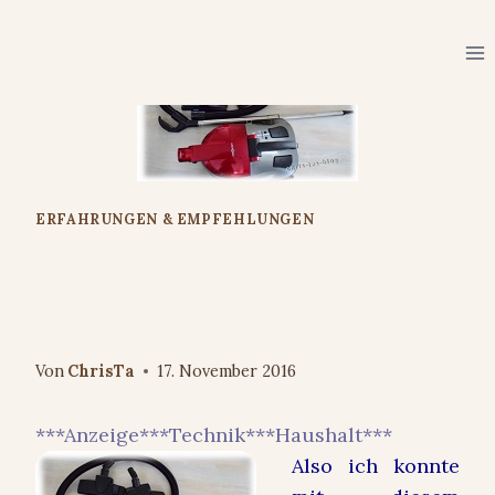
Zum
Inhalt
springen
ERFAHRUNGEN & EMPFEHLUNGEN
Was ist ein Wassersauger?
#aquapura
Von
ChrisTa
17. November 2016
***Anzeige***Technik***Haushalt***
Also ich konnte