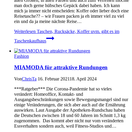
allen Größen, in allen Farben und auch zum Verreisen möchte
man doch gerne hübsches Gepäck dabei haben. Ich kann
mich ja immer nicht entscheiden: Koffer oder lieber doch eine
Reisetasche?? – wir Frauen packen ja eh immer viel zu viel
ein und da ja meine nächste Reise…
Weiterlesen
Taschen, Rucksäcke, Koffer uvm. gibt es im
Taschenkaufhaus
Fashion
MIAMODA für attraktive Rundungen
Von
ChrisTa
16. Februar 2021
18. April 2024
***Ratgeber*** Die Corona-Pandemie hat so vieles
verändert: Homeoffice, Kontakt- und
Ausgangsbeschränkungen sowie Bewegungsmangel sind nur
einige Veränderungen, die sich aber auch auf die Ernährung
auswirken. Laut Ausgabe der Apotheken-Rundschau haben
die Deutschen zwischen 18 und 60 Jahren im Schnitt 1,3 kg
zugenommen. Das kommt aber nicht nur vom veränderten
Essverhalten sondern auch, weil Fitness-Studios und…