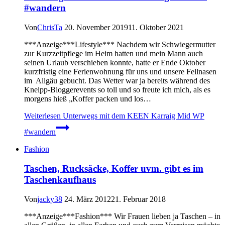
#wandern
Von
ChrisTa
20. November 2019
11. Oktober 2021
***Anzeige***Lifestyle*** Nachdem wir Schwiegermutter
zur Kurzzeitpflege im Heim hatten und mein Mann auch
seinen Urlaub verschieben konnte, hatte er Ende Oktober
kurzfristig eine Ferienwohnung für uns und unsere Fellnasen
im Allgäu gebucht. Das Wetter war ja bereits während des
Kneipp-Bloggerevents so toll und so freute ich mich, als es
morgens hieß „Koffer packen und los…
Weiterlesen
Unterwegs mit dem KEEN Karraig Mid WP
#wandern
Fashion
Taschen, Rucksäcke, Koffer uvm. gibt es im
Taschenkaufhaus
Von
jacky38
24. März 2012
21. Februar 2018
***Anzeige***Fashion*** Wir Frauen lieben ja Taschen – in