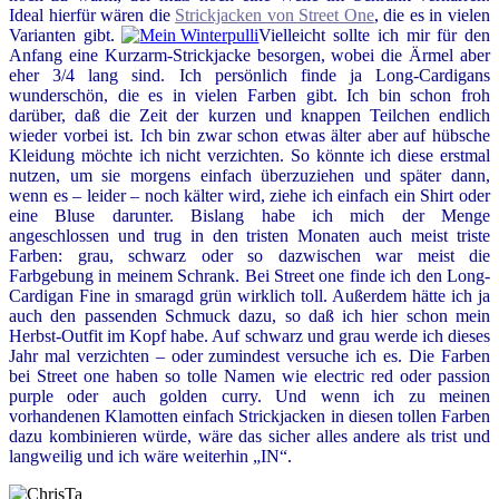
Ideal hierfür wären die
Strickjacken von Street One
, die es in vielen
Varianten gibt.
Vielleicht sollte ich mir für den
Anfang eine Kurzarm-Strickjacke besorgen, wobei die Ärmel aber
eher 3/4 lang sind. Ich persönlich finde ja Long-Cardigans
wunderschön, die es in vielen Farben gibt. Ich bin schon froh
darüber, daß die Zeit der kurzen und knappen Teilchen endlich
wieder vorbei ist. Ich bin zwar schon etwas älter aber auf hübsche
Kleidung möchte ich nicht verzichten. So könnte ich diese erstmal
nutzen, um sie morgens einfach überzuziehen und später dann,
wenn es – leider – noch kälter wird, ziehe ich einfach ein Shirt oder
eine Bluse darunter. Bislang habe ich mich der Menge
angeschlossen und trug in den tristen Monaten auch meist triste
Farben: grau, schwarz oder so dazwischen war meist die
Farbgebung in meinem Schrank. Bei Street one finde ich den Long-
Cardigan Fine in smaragd grün wirklich toll. Außerdem hätte ich ja
auch den passenden Schmuck dazu, so daß ich hier schon mein
Herbst-Outfit im Kopf habe. Auf schwarz und grau werde ich dieses
Jahr mal verzichten – oder zumindest versuche ich es. Die Farben
bei Street one haben so tolle Namen wie electric red oder passion
purple oder auch golden curry. Und wenn ich zu meinen
vorhandenen Klamotten einfach Strickjacken in diesen tollen Farben
dazu kombinieren würde, wäre das sicher alles andere als trist und
langweilig und ich wäre weiterhin „IN“.