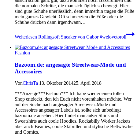
ansich schon ganz gut, dazu kommen noch Gassirunden und
die normalen Schritte, die man sich täglich so bewegt. Hier
sind gute Schuhe unerlässlich, denn immerhin tragen die Füße
mein ganzes Gewicht. Oft schmerzten die Füße oder die
Schuhe drücken dann irgendwann…
Weiterlesen
Rollingsoft Sneaker von Gabor #welovetoroll
Fashion
Bazoom.de: angesagte Streetwear-Mode und
Accessoires
Von
ChrisTa
13. Oktober 2014
25. April 2018
***Anzeige***Fashion*** Ich habe wieder einen tollen
Shop entdeckt, den ich Euch nicht vorenthalten möchte. Wer
auf der Suche nach angesagter Streetwear-Mode und
Accessoires angesagter Labels ist, sollte sich unbedingt
bazoom.de ansehen. Hier findet man außer Shirts und
Sweatshirts auch coole Hoodies, Rockabilly Worker Jackets
aber auch Beanies, coole Skibrillen und stylische Bettwäsche
und Comics.