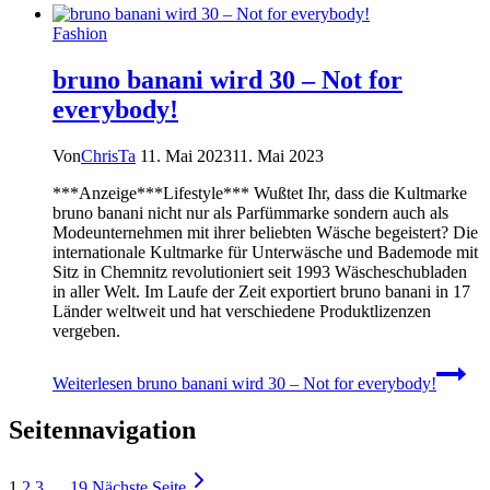
Fashion
bruno banani wird 30 – Not for
everybody!
Von
ChrisTa
11. Mai 2023
11. Mai 2023
***Anzeige***Lifestyle*** Wußtet Ihr, dass die Kultmarke
bruno banani nicht nur als Parfümmarke sondern auch als
Modeunternehmen mit ihrer beliebten Wäsche begeistert? Die
internationale Kultmarke für Unterwäsche und Bademode mit
Sitz in Chemnitz revolutioniert seit 1993 Wäscheschubladen
in aller Welt. Im Laufe der Zeit exportiert bruno banani in 17
Länder weltweit und hat verschiedene Produktlizenzen
vergeben.
Weiterlesen
bruno banani wird 30 – Not for everybody!
Seitennavigation
1
2
3
…
19
Nächste Seite