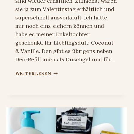
sind wieder erhältlich. Zunächst waren
sie ja zum Valentinstag erhältlich und
superschnell ausverkauft. Ich hatte
mir noch eins sichern können und
habe es meiner Enkeltochter
geschenkt. Ihr Lieblingsduft: Coconut
& Vanille. Den gibt es übrigens neben
Deo-Refill auch als Duschgel und für…
HEART-
WEITERLESEN
CASES
UND
NEUER
DUFT
VON
WILD