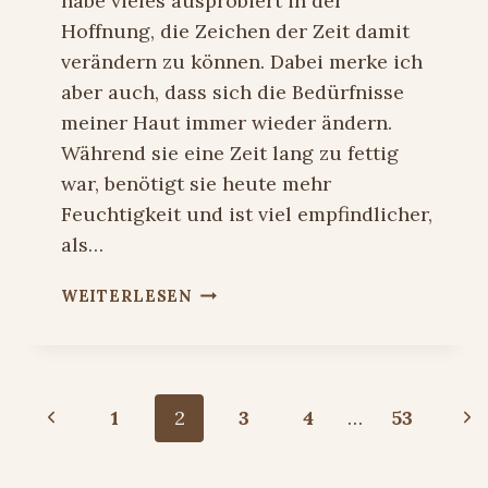
habe vieles ausprobiert in der
Hoffnung, die Zeichen der Zeit damit
verändern zu können. Dabei merke ich
aber auch, dass sich die Bedürfnisse
meiner Haut immer wieder ändern.
Während sie eine Zeit lang zu fettig
war, benötigt sie heute mehr
Feuchtigkeit und ist viel empfindlicher,
als…
GARNIER
WEITERLESEN
SKINACTIVE
HYALURON
ALOE
SERIE
Seitennavigation
Vorherige
Nä
1
2
3
4
…
53
Seite
Sei