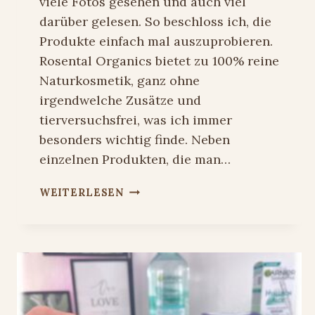
viele Fotos gesehen und auch viel
darüber gelesen. So beschloss ich, die
Produkte einfach mal auszuprobieren.
Rosental Organics bietet zu 100% reine
Naturkosmetik, ganz ohne
irgendwelche Zusätze und
tierversuchsfrei, was ich immer
besonders wichtig finde. Neben
einzelnen Produkten, die man…
ROSENTAL
WEITERLESEN
ORGANICS
–
NATURKOSMETIK
+
RABATTCODE