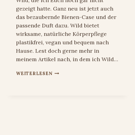
Wild, die ich Euch noch gar nicht
gezeigt hatte. Ganz neu ist jetzt auch
das bezaubernde Bienen-Case und der
passende Duft dazu. Wild bietet
wirksame, natürliche Körperpflege
plastikfrei, vegan und bequem nach
Hause. Lest doch gerne mehr in
meinem Artikel nach, in dem ich Wild…
BIENEN-
WEITERLESEN
CASE
EMMA
BRIDGEWATER
–
LE
VON
chste
WILD
te