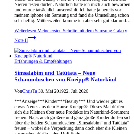
Nieren testen dürfen. Natürlich hatte ich mich auch beworben
und wurde tatsächlich auserwählt. Ich hatte ja bereits vor
meinem iphone ein Samsung und fand die Umstellung schon
sehr heftig. Mittlerweilen komme ich aber sehr gut klar und…
Weiterlesen
Meine ersten Schritte mit dem Samsung Galaxy
Note II
Erfahrungen & Empfehlungen
Simsalabim und Tatütata – Neue
Schaumduschen von Kneipp® Naturkind
Von
ChrisTa
30. Mai 2019
22. Juli 2026
***Anzeige***Kinder***Beauty*** Und wieder gibt es
etwas Neues aus dem Hause Kneipp®: Dieses Mal dürfen
sich die Kleinen über neue Produkte im Naturkind-Sortiment
freuen. Naja, auch größere und ganz große Kinder dürfen sich
über die beiden Schaumduschen „Simsalabim“ und Tatütata“
freuen – wobei die Verpackung dann doch eher die Kleinen
ansprechen dürfte – den Duft finde…