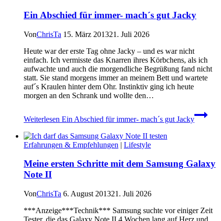
Ein Abschied für immer- mach´s gut Jacky
Von
ChrisTa
15. März 2013
21. Juli 2026
Heute war der erste Tag ohne Jacky – und es war nicht
einfach. Ich vermisste das Knarren ihres Körbchens, als ich
aufwachte und auch die morgendliche Begrüßung fand nicht
statt. Sie stand morgens immer an meinem Bett und wartete
auf´s Kraulen hinter dem Ohr. Instinktiv ging ich heute
morgen an den Schrank und wollte den…
Weiterlesen
Ein Abschied für immer- mach´s gut Jacky
Erfahrungen & Empfehlungen
|
Lifestyle
Meine ersten Schritte mit dem Samsung Galaxy
Note II
Von
ChrisTa
6. August 2013
21. Juli 2026
***Anzeige***Technik*** Samsung suchte vor einiger Zeit
Tester, die das Galaxy Note II 4 Wochen lang auf Herz und