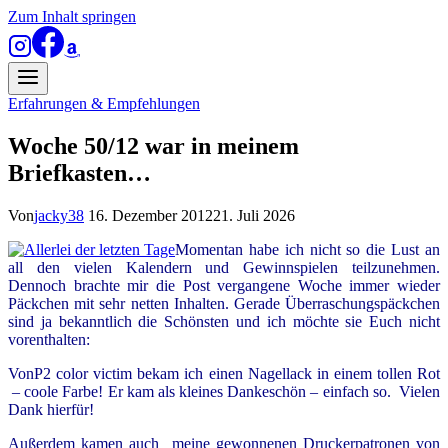
Zum Inhalt springen
Erfahrungen & Empfehlungen
Woche 50/12 war in meinem
Briefkasten…
Von
jacky38
16. Dezember 2012
21. Juli 2026
Momentan habe ich nicht so die Lust an
all den vielen Kalendern und Gewinnspielen teilzunehmen.
Dennoch brachte mir die Post vergangene Woche immer wieder
Päckchen mit sehr netten Inhalten. Gerade Überraschungspäckchen
sind ja bekanntlich die Schönsten und ich möchte sie Euch nicht
vorenthalten:
VonP2 color victim bekam ich einen Nagellack in einem tollen Rot
– coole Farbe! Er kam als kleines Dankeschön – einfach so. Vielen
Dank hierfür!
Außerdem kamen auch meine gewonnenen Druckerpatronen von