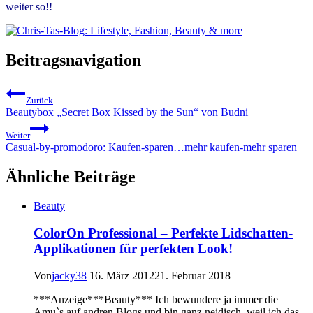
weiter so!!
Beitragsnavigation
Zurück
Beautybox „Secret Box Kissed by the Sun“ von Budni
Weiter
Casual-by-promodoro: Kaufen-sparen…mehr kaufen-mehr sparen
Ähnliche Beiträge
Beauty
ColorOn Professional – Perfekte Lidschatten-
Applikationen für perfekten Look!
Von
jacky38
16. März 2012
21. Februar 2018
***Anzeige***Beauty*** Ich bewundere ja immer die
Amu`s auf andren Blogs und bin ganz neidisch, weil ich das