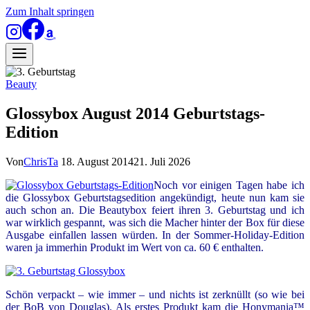
Zum Inhalt springen
Beauty
Glossybox August 2014 Geburtstags-
Edition
Von
ChrisTa
18. August 2014
21. Juli 2026
Noch vor einigen Tagen habe ich
die Glossybox Geburtstagsedition angekündigt, heute nun kam sie
auch schon an. Die Beautybox feiert ihren 3. Geburtstag und ich
war wirklich gespannt, was sich die Macher hinter der Box für diese
Ausgabe einfallen lassen würden. In der Sommer-Holiday-Edition
waren ja immerhin Produkt im Wert von ca. 60 € enthalten.
Schön verpackt – wie immer – und nichts ist zerknüllt (so wie bei
der BoB von Douglas). Als erstes Produkt kam die
Honymania™