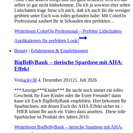
selber so gar nicht hinbekomme. Da ich ja sowieso eher selten
Lidschatten trage freue ich mich, daß ich auch für die weniger
geübten unter Euch was tolles gefunden habe: Mit ColorOn
Professional zaubert Ihr in Sekunden den perfekten…
Weiterlesen
ColorOn Professional – Perfekte Lidschatten-
Applikationen für perfekten Look!
Beauty
|
Erfahrungen & Empfehlungen
BigBellyBank – tierische Spardose mit AHA-
Effekt
Von
jacky38
4. Dezember 2011
21. Juli 2026
***Anzeige***Kinder*** Ihr sucht noch immer ein tolles
Geschenk für Eure Kinder oder die Eurer Freunde? dann
kann ich Euch BigBellyBank empfehlen. Hier bekommt Ihr
Sparbüchsen, mit denen Euch der AHA-Effekt sicher ist –
HIER könnt Ihr auch ein Video dazu ansehen. Diese tolle
Sparbüchse ist Produkt des Jahres 2010:
Weiterlesen
BigBellyBank – tierische Spardose mit AHA-