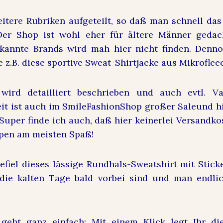
eitere Rubriken aufgeteilt, so daß man schnell das
Der Shop ist wohl eher für ältere Männer gedach
kannte Brands wird mah hier nicht finden. Dennoc
e z.B. diese sportive Sweat-Shirtjacke aus Mikroflee
wird detailliert beschrieben und auch evtl. V
eit ist auch im SmileFashionShop großer
Sale
und h
Super finde ich auch, daß hier keinerlei Versandkos
pen am meisten Spaß!
iel dieses lässige Rundhals-Sweatshirt mit Sticke
 die kalten Tage bald vorbei sind und man endlic
 geht ganz einfach: Mit einem Klick legt Ihr d