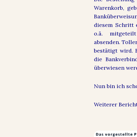
Warenkorb, geb
Banküberweisun
diesem Schritt
o.ä. mitgete
absenden.
Tolle
bestätigt wird.
die Bankverbin
überwiesen werd
Nun bin ich sch
Weiterer Berich