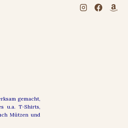
mode &
erksam gemacht,
 u.a. T-Shirts,
auch Mützen und