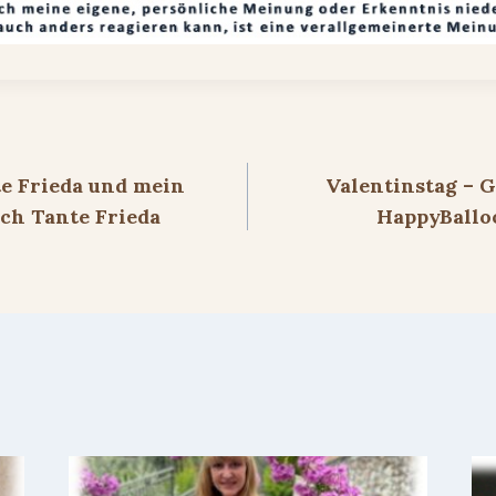
ion
te Frieda und mein
Valentinstag – 
h Tante Frieda
HappyBalloo