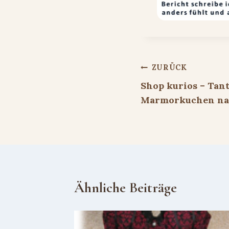
Beitragsnavigat
ZURÜCK
Shop kurios – Tan
Marmorkuchen nac
Ähnliche Beiträge