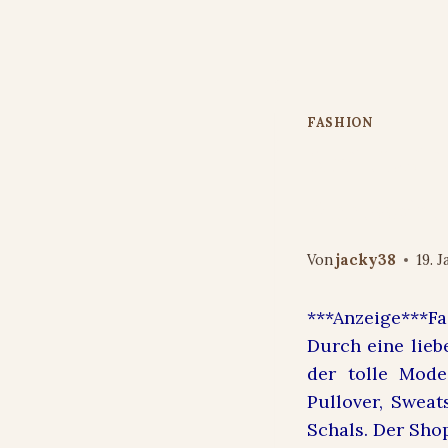
Zum
Inhalt
springen
FASHION
SmileFash
Accessoire
Von
jacky38
19. 
***Anzeige***Fa
Durch eine lie
der tolle Mode
Pullover, Swea
Schals. Der Shop