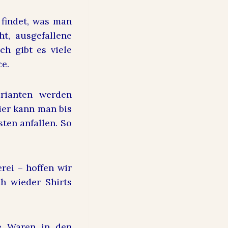
 findet, was man
t, ausgefallene
h gibt es viele
ce.
arianten werden
ier kann man bis
ten anfallen. So
rei – hoffen wir
h wieder Shirts
ie Waren in den