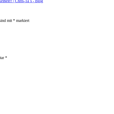
heit!! | Chris-Ta´s - Blog
sind mit
*
markiert
tar
*