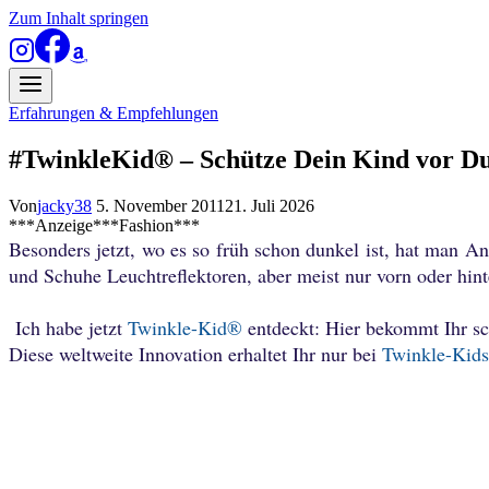
Zum Inhalt springen
Erfahrungen & Empfehlungen
#TwinkleKid® – Schütze Dein Kind vor Dun
Von
jacky38
5. November 2011
21. Juli 2026
***Anzeige***Fashion***
Besonders jetzt, wo es so früh schon dunkel ist, hat man A
und Schuhe Leuchtreflektoren, aber meist nur vorn oder hint
Ich habe jetzt
Twinkle-Kid®
entdeckt: Hier bekommt Ihr s
Diese weltweite Innovation erhaltet Ihr nur bei
Twinkle-Kid