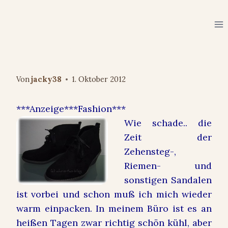
Zum
Inhalt
springen
FASHION
Warme Füße müssen her…
Von
jacky38
1. Oktober 2012
***Anzeige***Fashion***
Wie schade.. die
Zeit der
Zehensteg-,
Riemen- und
sonstigen S
andalen
ist vorbei und schon muß ich mich wieder
warm einpacken
. In meinem Büro ist es a
n
heißen Tagen zwar richtig
schön kühl, aber