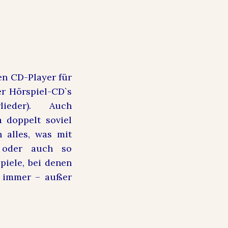
en CD-Player für
r Hörspiel-CD`s
ieder). Auch
 doppelt soviel
ch
alles, was mit
e oder auch so
piele, bei denen
a immer – außer