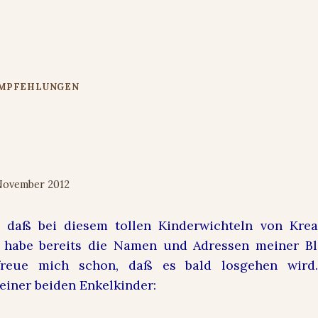
EMPFEHLUNGEN
tz Blogwichteln für Kinder – Wunsc
nd Brooklyn
November 2012
 daß bei diesem tollen Kinderwichteln von Kreat
h habe bereits die Namen und Adressen meiner Bl
freue mich schon, daß es bald losgehen wird
iner beiden Enkelkinder: