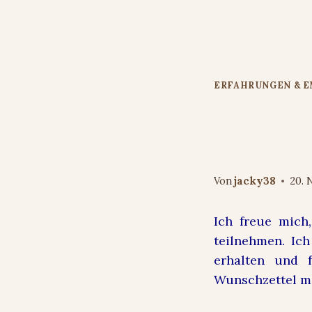
Zum
Inhalt
springen
ERFAHRUNGEN & 
KreativFri
Virginia u
Von
jacky38
20. 
Ich freue mich,
teilnehmen. Ic
erhalten und 
Wunschzettel me