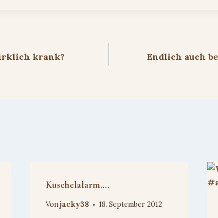
ion
rklich krank?
Endlich auch be
Kuschelalarm….
Von
jacky38
18. September 2012