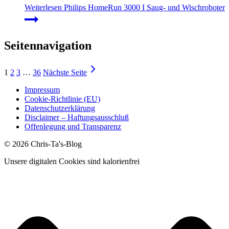
Weiterlesen
Philips HomeRun 3000 I Saug- und Wischroboter
Seitennavigation
1
2
3
…
36
Nächste Seite
Impressum
Cookie-Richtlinie (EU)
Datenschutzerklärung
Disclaimer – Haftungsausschluß
Offenlegung und Transparenz
© 2026 Chris-Ta's-Blog
Unsere digitalen Cookies sind kalorienfrei