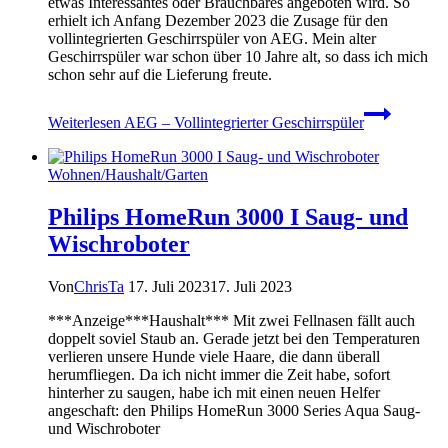
etwas Interessantes oder Brauchbares angeboten wird. So
erhielt ich Anfang Dezember 2023 die Zusage für den
vollintegrierten Geschirrspüler von AEG. Mein alter
Geschirrspüler war schon über 10 Jahre alt, so dass ich mich
schon sehr auf die Lieferung freute.
Weiterlesen
AEG – Vollintegrierter Geschirrspüler
Wohnen/Haushalt/Garten
Philips HomeRun 3000 I Saug- und
Wischroboter
Von
ChrisTa
17. Juli 2023
17. Juli 2023
***Anzeige***Haushalt*** Mit zwei Fellnasen fällt auch
doppelt soviel Staub an. Gerade jetzt bei den Temperaturen
verlieren unsere Hunde viele Haare, die dann überall
herumfliegen. Da ich nicht immer die Zeit habe, sofort
hinterher zu saugen, habe ich mit einen neuen Helfer
angeschaft: den Philips HomeRun 3000 Series Aqua Saug-
und Wischroboter