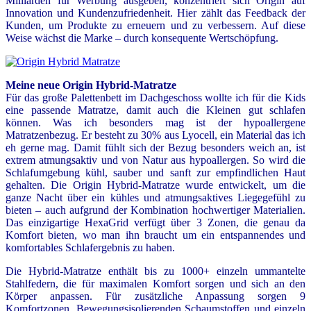
Milliarden für Werbung ausgeben, konzentriert sich Origin auf
Innovation und Kundenzufriedenheit. Hier zählt das Feedback der
Kunden, um Produkte zu erneuern und zu verbessern. Auf diese
Weise wächst die Marke – durch konsequente Wertschöpfung.
Meine neue Origin Hybrid-Matratze
Für das große Palettenbett im Dachgeschoss wollte ich für die Kids
eine passende Matratze, damit auch die Kleinen gut schlafen
können. Was ich besonders mag ist der hypoallergene
Matratzenbezug. Er besteht zu 30% aus Lyocell, ein Material das ich
eh gerne mag. Damit fühlt sich der Bezug besonders weich an, ist
extrem atmungsaktiv und von Natur aus hypoallergen. So wird die
Schlafumgebung kühl, sauber und sanft zur empfindlichen Haut
gehalten. Die Origin Hybrid-Matratze wurde entwickelt, um die
ganze Nacht über ein kühles und atmungsaktives Liegegefühl zu
bieten – auch aufgrund der Kombination hochwertiger Materialien.
Das einzigartige HexaGrid verfügt über 3 Zonen, die genau da
Komfort bieten, wo man ihn braucht um ein entspannendes und
komfortables Schlafergebnis zu haben.
Die Hybrid-Matratze enthält bis zu 1000+ einzeln ummantelte
Stahlfedern, die für maximalen Komfort sorgen und sich an den
Körper anpassen. Für zusätzliche Anpassung sorgen 9
Komfortzonen. Bewegungsisolierenden Schaumstoffen und einzeln