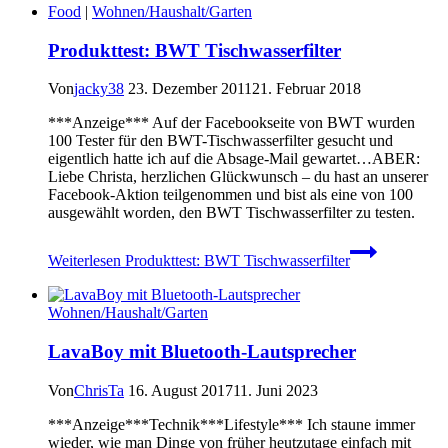
Food
|
Wohnen/Haushalt/Garten
Produkttest: BWT Tischwasserfilter
Von
jacky38
23. Dezember 2011
21. Februar 2018
***Anzeige*** Auf der Facebookseite von BWT wurden
100 Tester für den BWT-Tischwasserfilter gesucht und
eigentlich hatte ich auf die Absage-Mail gewartet…ABER:
Liebe Christa, herzlichen Glückwunsch – du hast an unserer
Facebook-Aktion teilgenommen und bist als eine von 100
ausgewählt worden, den BWT Tischwasserfilter zu testen.
Weiterlesen
Produkttest: BWT Tischwasserfilter
Wohnen/Haushalt/Garten
LavaBoy mit Bluetooth-Lautsprecher
Von
ChrisTa
16. August 2017
11. Juni 2023
***Anzeige***Technik***Lifestyle*** Ich staune immer
wieder, wie man Dinge von früher heutzutage einfach mit