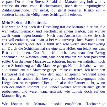
ersparst Du dir den Stress. Sobald die Matratze abgeholt wurde,
erhältst du eine volle Rückerstattung über deine ursprüngliche
Zahlungsmethode. Du siehst, du gehst keinerlei Risiko ein –
sondern kannst ein völlig neues Schlafgefühl erleben.
Mein Fazit und Rabattcode:
Nur wenige Zeit nach der Bestellung traf die Matratze hier ein. Sie
war vakuumverpackt und geschützt in einem Karton, den wir zu
zweit kaum tragen konnten. Nach dem Auspacken mußte sie sich
erst voll entfalten, was man ja bei vakuumverpackten Waren kennt.
Hier roch nichts, der Bezug fühlt sich sehr weich und hochwertig
an. Durch die Schichten hat sie eine gute Höhe, um leicht aus dem
Bett zu kommen. Gut finde ich auch, dass man den Bezug
abnehmen und waschen kann, falls doch mal ein Malheur passieren
sollte. Um die neue Matratze zu schützen, haben wir natürlich noch
einen Schonbezug auf die Matratze gelegt. Natürlich haben wir uns
alle erstmal auf die Matratze gelegt um sie zu testen. Ich hatte den
Härtegrad fest gewählt, was dem auch entspricht. Während einer
liegt und der andere sich bewegt und keinerlei Bewegungen beim
Liegenden zu verspüren. Hier hüpft also der Partner nicht, wenn
sich der andere umdreht. Die Kinder wollten natürlich auch gleich
probeliegen und waren ganz erstaunt, wie gut sie doch auf der
Matratze liegen.
Wir können die Matratze absolut empfehlen. Hochwertige