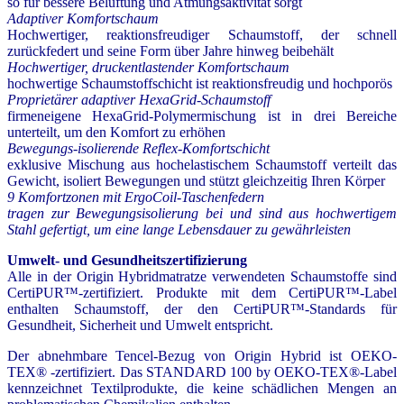
so für bessere Belüftung und Atmungsaktivität sorgt
Adaptiver Komfortschaum
Hochwertiger, reaktionsfreudiger Schaumstoff, der schnell
zurückfedert und seine Form über Jahre hinweg beibehält
Hochwertiger, druckentlastender Komfortschaum
hochwertige Schaumstoffschicht ist reaktionsfreudig und hochporös
Proprietärer adaptiver HexaGrid-Schaumstoff
firmeneigene HexaGrid-Polymermischung ist in drei Bereiche
unterteilt, um den Komfort zu erhöhen
Bewegungs-isolierende Reflex-Komfortschicht
exklusive Mischung aus hochelastischem Schaumstoff verteilt das
Gewicht, isoliert Bewegungen und stützt gleichzeitig Ihren Körper
9 Komfortzonen mit ErgoCoil-Taschenfedern
tragen zur Bewegungsisolierung bei und sind aus hochwertigem
Stahl gefertigt, um eine lange Lebensdauer zu gewährleisten
Umwelt- und Gesundheitszertifizierung
Alle in der Origin Hybridmatratze verwendeten Schaumstoffe sind
CertiPUR™-zertifiziert. Produkte mit dem CertiPUR™-Label
enthalten Schaumstoff, der den CertiPUR™-Standards für
Gesundheit, Sicherheit und Umwelt entspricht.
Der abnehmbare Tencel-Bezug von Origin Hybrid ist OEKO-
TEX® -zertifiziert.
Das STANDARD 100 by OEKO-TEX®-Label
kennzeichnet Textilprodukte, die keine schädlichen Mengen an