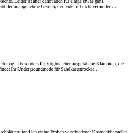
hte. Leider ist aber damit auch für einige etwas ganz
ibt der unangenehme Geruch, der leider oft nicht verhindert…
h mag ja besonders für Virginia eher ausgefallene Klamotten, die
oll findet Ihr Undergroundmode für Sandkastenrocker…
blättern fand ich einige Proben verschiedener Kosmetikhersteller