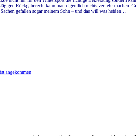
e nicht nur für den Wintersport die richtige Bekleidung sondern ka
1-tägigen Rückgaberecht kann man eigentlich nichts verkehr machen.
Ge
 die Sachen gefallen sogar meinem Sohn – und das will was heißen…
 ist angekommen