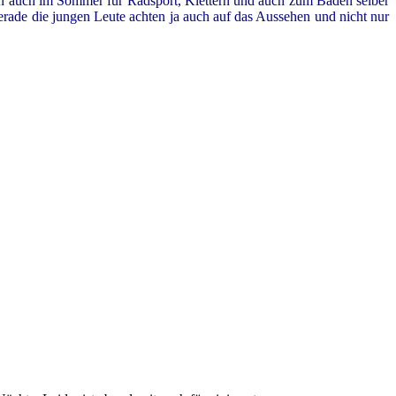
nn auch im Sommer für Radsport, Klettern und auch zum Baden selber
rade die jungen Leute achten ja auch auf das Aussehen und nicht nur