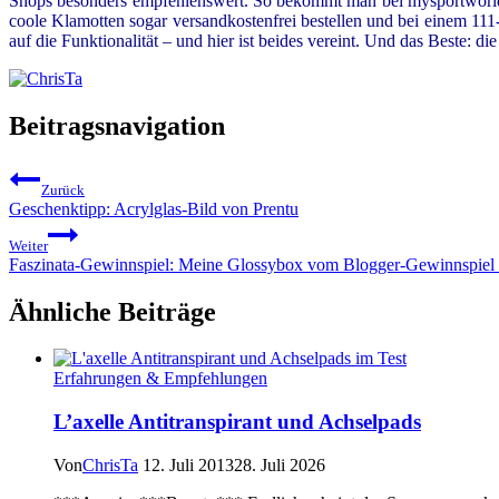
Shops besonders empfehlenswert. So bekommt man bei mysportworld.d
coole Klamotten sogar versandkostenfrei bestellen und bei einem 11
auf die Funktionalität – und hier ist beides vereint. Und das Beste:
Beitragsnavigation
Zurück
Geschenktipp: Acrylglas-Bild von Prentu
Weiter
Faszinata-Gewinnspiel: Meine Glossybox vom Blogger-Gewinnspiel
Ähnliche Beiträge
Erfahrungen & Empfehlungen
L’axelle Antitranspirant und Achselpads
Von
ChrisTa
12. Juli 2013
28. Juli 2026