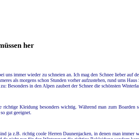
müssen her
 uns immer wieder zu schneien an. Ich mag den Schnee lieber auf den 
hlimmeres als morgens schon Stunden vorher aufzustehen, rund ums H
a zu: Besonders in den Alpen zaubert der Schnee die schönsten Winterla
 richtige Kleidung besonders wichtig. Während man zum Boarden selb
so gut geeignet.
ind ja z.B. richtig coole
Herren Daunenjacken
,
in denen man
immer war