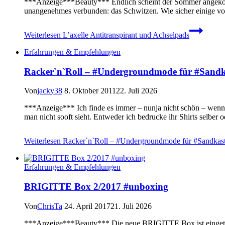
***Anzeige***Beauty*** Endlich scheint der Sommer angekomme
unangenehmes verbunden: das Schwitzen. Wie sicher einige von
Weiterlesen
L’axelle Antitranspirant und Achselpads
Erfahrungen & Empfehlungen
Racker`n`Roll – #Undergroundmode für #Sandk
Von
jacky38
8. Oktober 2011
22. Juli 2026
***Anzeige*** Ich finde es immer – nunja nicht schön – wenn m
man nicht sooft sieht. Entweder ich bedrucke ihr Shirts selbe
Weiterlesen
Racker`n`Roll – #Undergroundmode für #Sandkas
Erfahrungen & Empfehlungen
BRIGITTE Box 2/2017 #unboxing
Von
ChrisTa
24. April 2017
21. Juli 2026
***Anzeige***Beauty*** Die neue BRIGITTE Box ist eingetroff