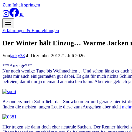
Zum Inhalt springen
Erfahrungen & Empfehlungen
Der Winter hält Einzug… Warme Jacken 
Von
jacky38
4. Dezember 2012
21. Juli 2026
***Anzeige***
Nur noch wenige Tage bis Weihnachten… Und schon fängt es auch bei
gehts mir auch einigermaßen gut dabei. Es gibt für mich nichts Sc
befreien, damit nur ja niemand ausrutschen kann. Aber eins geb ich j
Besonders mein Sohn liebt das Snowboarden und gerade hier ist die
finden die meisten jungen Leute diese zum Ausgehen aber nicht
mehr
Hier tragen sie dann doch eher neutrale Sachen. Der Renner hierbei s