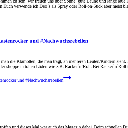
n zu sein, wir freuen uns über Sonne, gute Laune und lange laue Näc
 Euch verwende ich Deo´s als Spray oder Roll-on-Stick aber meist ble
astenrocker und #Nachwuchsrebellen
an die Klamotten, die man trägt, an mehreren Leuten/Kindern sieht. Ic
r oder shoppe in tollen Läden wie z.B. Racker`n`Roll. Bei Racker`n`R
tenrocker und #Nachwuchsrebellen
en und dieses Mal war auch das Magazin dabei. Beim schnellen Durch