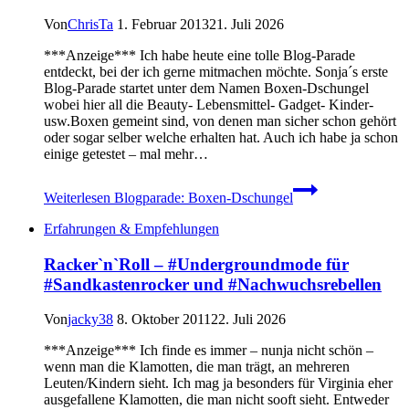
Von
ChrisTa
1. Februar 2013
21. Juli 2026
***Anzeige*** Ich habe heute eine tolle Blog-Parade
entdeckt, bei der ich gerne mitmachen möchte. Sonja´s erste
Blog-Parade startet unter dem Namen Boxen-Dschungel
wobei hier all die Beauty- Lebensmittel- Gadget- Kinder-
usw.Boxen gemeint sind, von denen man sicher schon gehört
oder sogar selber welche erhalten hat. Auch ich habe ja schon
einige getestet – mal mehr…
Weiterlesen
Blogparade: Boxen-Dschungel
Erfahrungen & Empfehlungen
Racker`n`Roll – #Undergroundmode für
#Sandkastenrocker und #Nachwuchsrebellen
Von
jacky38
8. Oktober 2011
22. Juli 2026
***Anzeige*** Ich finde es immer – nunja nicht schön –
wenn man die Klamotten, die man trägt, an mehreren
Leuten/Kindern sieht. Ich mag ja besonders für Virginia eher
ausgefallene Klamotten, die man nicht sooft sieht. Entweder