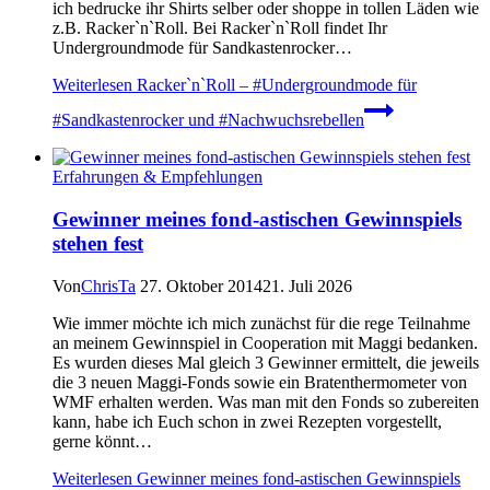
ich bedrucke ihr Shirts selber oder shoppe in tollen Läden wie
z.B. Racker`n`Roll. Bei Racker`n`Roll findet Ihr
Undergroundmode für Sandkastenrocker…
Weiterlesen
Racker`n`Roll – #Undergroundmode für
#Sandkastenrocker und #Nachwuchsrebellen
Erfahrungen & Empfehlungen
Gewinner meines fond-astischen Gewinnspiels
stehen fest
Von
ChrisTa
27. Oktober 2014
21. Juli 2026
Wie immer möchte ich mich zunächst für die rege Teilnahme
an meinem Gewinnspiel in Cooperation mit Maggi bedanken.
Es wurden dieses Mal gleich 3 Gewinner ermittelt, die jeweils
die 3 neuen Maggi-Fonds sowie ein Bratenthermometer von
WMF erhalten werden. Was man mit den Fonds so zubereiten
kann, habe ich Euch schon in zwei Rezepten vorgestellt,
gerne könnt…
Weiterlesen
Gewinner meines fond-astischen Gewinnspiels