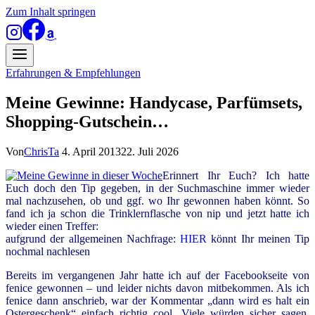
Zum Inhalt springen
Erfahrungen & Empfehlungen
Meine Gewinne: Handycase, Parfümsets,
Shopping-Gutschein…
Von
ChrisTa
4. April 2013
22. Juli 2026
Erinnert Ihr Euch? Ich hatte
Euch doch den Tip gegeben, in der Suchmaschine immer wieder
mal nachzusehen, ob und ggf. wo Ihr gewonnen haben könnt. So
fand ich ja schon die Trinklernflasche von nip und jetzt hatte ich
wieder einen Treffer:
aufgrund der allgemeinen Nachfrage:
HIER
könnt Ihr meinen Tip
nochmal nachlesen
Bereits im vergangenen Jahr hatte ich auf der Facebookseite von
fenice gewonnen – und leider nichts davon mitbekommen. Als ich
fenice dann anschrieb, war der Kommentar „dann wird es halt ein
Ostergeschenk“ einfach richtig cool. Viele würden sicher sagen,