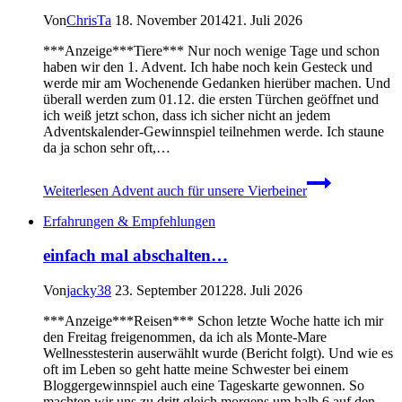
Von
ChrisTa
18. November 2014
21. Juli 2026
***Anzeige***Tiere*** Nur noch wenige Tage und schon
haben wir den 1. Advent. Ich habe noch kein Gesteck und
werde mir am Wochenende Gedanken hierüber machen. Und
überall werden zum 01.12. die ersten Türchen geöffnet und
ich weiß jetzt schon, dass ich sicher nicht an jedem
Adventskalender-Gewinnspiel teilnehmen werde. Ich staune
da ja schon sehr oft,…
Weiterlesen
Advent auch für unsere Vierbeiner
Erfahrungen & Empfehlungen
einfach mal abschalten…
Von
jacky38
23. September 2012
28. Juli 2026
***Anzeige***Reisen*** Schon letzte Woche hatte ich mir
den Freitag freigenommen, da ich als Monte-Mare
Wellnesstesterin auserwählt wurde (Bericht folgt). Und wie es
oft im Leben so geht hatte meine Schwester bei einem
Bloggergewinnspiel auch eine Tageskarte gewonnen. So
machten wir uns zu dritt gleich morgens um halb 6 auf den