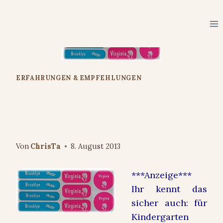
Zum
Inhalt
springen
ERFAHRUNGEN & EMPFEHLUNGEN
personalisierte Sticker für fast
alles: Stickerella
Von
ChrisTa
8. August 2013
***Anzeige***
Ihr kennt das
sicher auch: für
Kindergarten