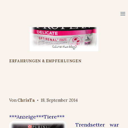
Zum
Inhalt
springen
ERFAHRUNGEN & EMPFEHLUNGEN
Purina Pro Plan® Delicate für
unsere Katzen #katzenfutter
Von
ChrisTa
18. September 2014
***Anzeige***Tiere***
Trendsetter war