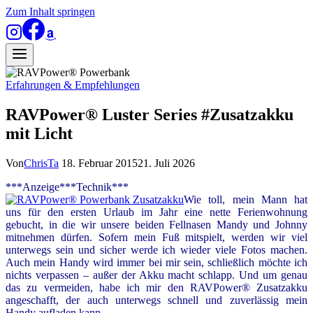
Zum Inhalt springen
Erfahrungen & Empfehlungen
RAVPower® Luster Series #Zusatzakku
mit Licht
Von
ChrisTa
18. Februar 2015
21. Juli 2026
***Anzeige***Technik***
Wie toll, mein Mann hat
uns für den ersten Urlaub im Jahr eine nette Ferienwohnung
gebucht, in die wir unsere beiden Fellnasen Mandy und Johnny
mitnehmen dürfen. Sofern mein Fuß mitspielt, werden wir viel
unterwegs sein und sicher werde ich wieder viele Fotos machen.
Auch mein Handy wird immer bei mir sein, schließlich möchte ich
nichts verpassen – außer der Akku macht schlapp. Und um genau
das zu vermeiden, habe ich mir den RAVPower® Zusatzakku
angeschafft, der auch unterwegs schnell und zuverlässig mein
Handy aufladen kann.